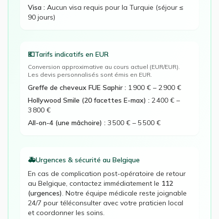
Visa :
Aucun visa requis pour la Turquie (séjour ≤
90 jours)
💶
Tarifs indicatifs en
EUR
Conversion approximative au cours actuel (
EUR
/EUR).
Les devis personnalisés sont émis en EUR.
Greffe de cheveux FUE Saphir
:
1 900 €
–
2 900 €
Hollywood Smile (20 facettes E-max)
:
2 400 €
–
3 800 €
All-on-4 (une mâchoire)
:
3 500 €
–
5 500 €
🚑
Urgences & sécurité au
Belgique
En cas de complication post-opératoire de retour
au
Belgique
, contactez immédiatement le
112
(urgences)
. Notre équipe médicale reste joignable
24/7 pour téléconsulter avec votre praticien local
et coordonner les soins.