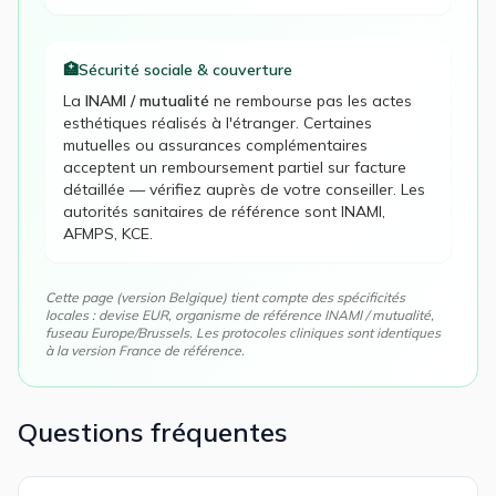
🏥
Sécurité sociale & couverture
La
INAMI / mutualité
ne rembourse pas les actes
esthétiques réalisés à l'étranger. Certaines
mutuelles ou assurances complémentaires
acceptent un remboursement partiel sur facture
détaillée — vérifiez auprès de votre conseiller. Les
autorités sanitaires de référence sont
INAMI,
AFMPS, KCE
.
Cette page (version
Belgique
) tient compte des spécificités
locales : devise
EUR
, organisme de référence
INAMI / mutualité
,
fuseau
Europe/Brussels
. Les protocoles cliniques sont identiques
à la version France de référence.
Questions fréquentes