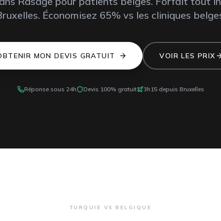
Sans Rasage
pour patients
belges
. Forfait tout i
Bruxelles
. Économisez
65%
vs les
cliniques belge
OBTENIR MON DEVIS GRATUIT
VOIR LES PRIX
Réponse sous 24h
Devis 100% gratuit
3h15
depuis
Bruxelles
TURQUIE VS BELGIQUE