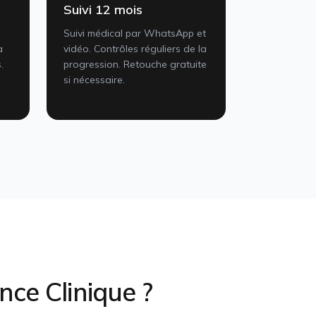
Suivi 12 mois
Suivi médical par WhatsApp et
à
vidéo. Contrôles réguliers de la
.
progression. Retouche gratuite
si nécessaire.
nce Clinique ?