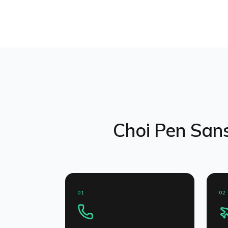
Choi Pen San
01
02