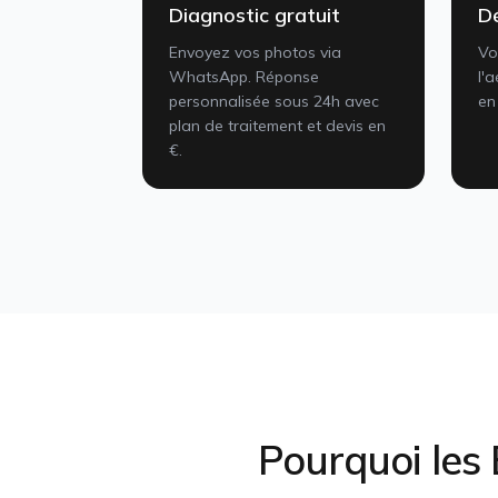
Diagnostic gratuit
Dé
Envoyez vos photos via
Vo
WhatsApp. Réponse
l'
personnalisée sous 24h avec
en
plan de traitement et devis en
€.
Pourquoi les