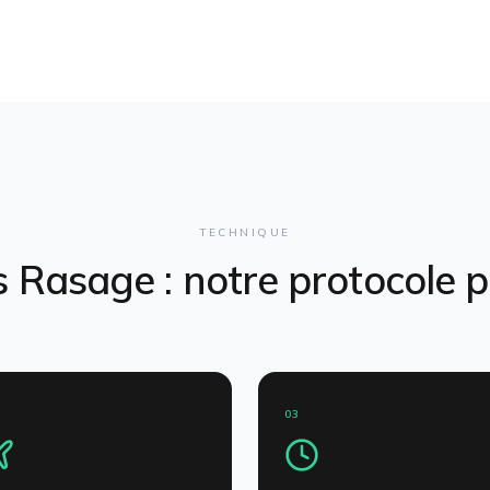
TECHNIQUE
s Rasage
: notre protocole 
03