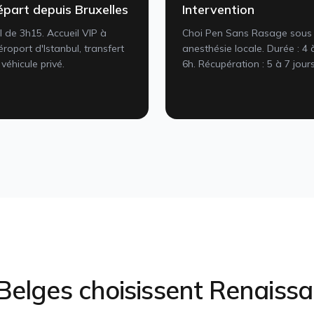
part depuis Bruxelles
Intervention
l de 3h15. Accueil VIP à
Choi Pen Sans Rasage sous
aéroport d'Istanbul, transfert
anesthésie locale. Durée : 4 
 véhicule privé.
6h. Récupération : 5 à 7 jours
Belges
choisissent Renaissa