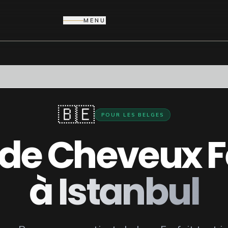
MENU
🇧🇪
POUR LES
BELGES
e de Cheveux
à Istanbul