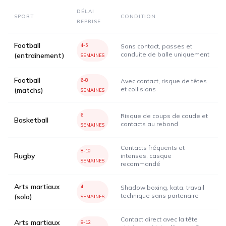
DÉLAI
SPORT
CONDITION
REPRISE
Football
4-5
Sans contact, passes et
conduite de balle uniquement
(entraînement)
SEMAINES
Football
6-8
Avec contact, risque de têtes
et collisions
(matchs)
SEMAINES
6
Risque de coups de coude et
Basketball
contacts au rebond
SEMAINES
Contacts fréquents et
8-10
Rugby
intenses, casque
SEMAINES
recommandé
Arts martiaux
4
Shadow boxing, kata, travail
technique sans partenaire
(solo)
SEMAINES
Contact direct avec la tête
Arts martiaux
8-12