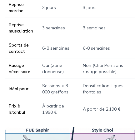
Reprise
3 jours
3 jours
marche
Reprise
3 semaines
3 semaines
musculation
Sports de
6-8 semaines
6-8 semaines
contact
Rasage
Oui (zone
Non (Choi Pen sans
nécessaire
donneuse)
rasage possible)
Sessions > 3
Densification, lignes
Idéal pour
000 greffons
frontales
Prix à
À partir de
À partir de 2 190 €
Istanbul
1 990 €