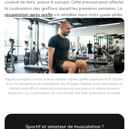
soulevé de terre, presse à cuisses). Cette pression peut affecter
la cicatrisation des greffons durant les premières semaines. La
récupération après greffe
est détaillée dans notre guide dédié.
Reprise progressive de la musculation après greffe capillaire FUE Saphir.
À la 3e semaine post-opératoire, les charges légères sont autorisées en
évitant tout effort maximal provoquant une pression intracrânienne
excessive. La cicatrisation du cuir chevelu est bien avancée à ce stade.
Sportif et amateur de musculation ?