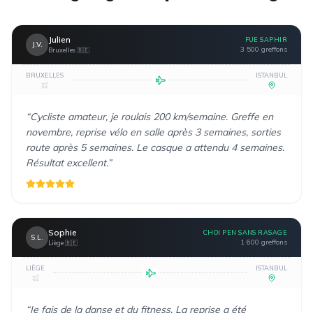
Julien
FUE SAPHIR
J.V.
3 500 greffons
Bruxelles
🇧🇪
BRUXELLES
ISTANBUL
“
Cycliste amateur, je roulais 200 km/semaine. Greffe en
novembre, reprise vélo en salle après 3 semaines, sorties
route après 5 semaines. Le casque a attendu 4 semaines.
Résultat excellent.
”
Sophie
CHOI PEN SANS RASAGE
S.L.
1 600 greffons
Liège
🇧🇪
LIÈGE
ISTANBUL
“
Je fais de la danse et du fitness. La reprise a été