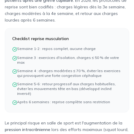
patients après une greffe capillaire.
En 2026, les protocoles de
reprise sont bien codifiés : charges légères dès la 3e semaine,
charges modérées à la 4e semaine, et retour aux charges
lourdes après 6 semaines.
Checklist reprise musculation
Semaine 1-2 : repos complet, aucune charge
Semaine 3 : exercices d'isolation, charges ≤ 50 % de votre
max
Semaine 4 : charges modérées ≤ 70 %, éviter les exercices
qui provoquent une forte congestion céphalique
Semaine 5-6 : retour progressif aux charges habituelles,
éviter les mouvements tête en bas (développé incliné
inversé)
Après 6 semaines : reprise complète sans restriction
Le principal risque en salle de sport est l'augmentation de la
pression intracrânienne
lors des efforts maximaux (squat lourd,