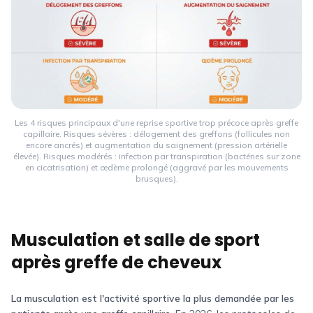
Les 4 risques principaux d'une reprise sportive trop précoce après greffe
capillaire. Risques sévères : délogement des greffons (follicules non
encore ancrés) et augmentation du saignement (pression artérielle
élevée). Risques modérés : infection par transpiration (bactéries sur zone
en cicatrisation) et œdème prolongé (aggravé par les mouvements
brusques).
Musculation et salle de sport
après greffe de cheveux
La musculation est l'activité sportive la plus demandée par les