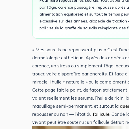
Pour
faire repousser les sourcils
, tout dépend de
par l’âge, carence passagère, repousse après une
alimentation équilibrée) et surtout
le temps
peuve
excessive sur des années, alopécie de traction ou
poil : seule la
greffe de sourcils
réimplante des fo
« Mes sourcils ne repoussent plus. » C’est l’un
dermatologie esthétique. Après des années de 
carence, un stress ou simplement l’âge, beaucou
trouer, voire disparaître par endroits. Et face 
miracle, l’huile « naturelle » ou le complément 
Cette page fait le point, de façon strictement 
valent réellement les sérums, l’huile de ricin, l
maquillage semi-permanent, et surtout la
ques
repousser ou non — l’état du
follicule
. Car de 
vivant peut être soutenu ; un follicule détruit 