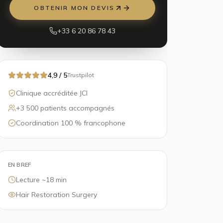
OBTENIR MON DEVIS
+33 6 20 86 78 43
4,9 / 5
Trustpilot
Clinique accréditée JCI
+3 500 patients accompagnés
Coordination 100 % francophone
EN BREF
Lecture ~
18
min
Hair Restoration Surgery