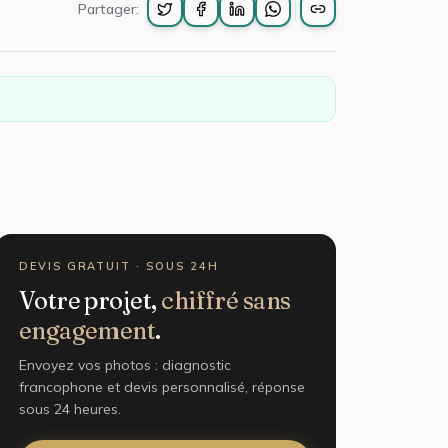
Partager:
DEVIS GRATUIT · SOUS 24H
Votre projet,
chiffré sans
engagement
.
Envoyez vos photos : diagnostic
francophone et devis personnalisé, réponse
sous 24 heures.