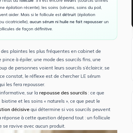
 l’état du
follicule
. S’il est encore
vivant
(sourcils affinés
 épilation récente), les soins (sérums, soins du poil,
nt aider. Mais si le follicule est
détruit
(épilation
 cicatricielle),
aucun sérum ni huile ne fait repousser
un
llicules de façon définitive.
e des plaintes les plus fréquentes en cabinet de
pince à épiler, une mode des sourcils fins, une
p de personnes voient leurs sourcils s’éclaircir, se
à ce constat, le réflexe est de chercher LE sérum
qui les fera repousser.
informative, sur la
repousse des sourcils
: ce que
a biotine et les soins « naturels », ce que peut le
tion décisive
qui détermine si vos sourcils peuvent
la réponse à cette question dépend tout : un follicule
ne se ravive avec aucun produit.