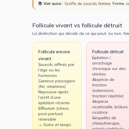
📚
Voir aussi :
Greffe de sourcils femme
. Forme, 
Follicule vivant vs follicule détruit
La distinction qui décide de ce qui peut, ou non, fai
Follicule encore
Follicule détruit
Épilation /
vivant
arrachage
Sourcils affinés par
chronique sur des
l’âge ou les
années
hormones
Alopécie de
Carence passagère
traction
(fer, vitamines)
(extensions,
Repousse après
traction répétée)
l’arrêt d’une
Alopécie
épilation récente
cicatricielle, brûlure,
Effluvium (stress,
cicatrice
post-partum)
Séquelles de
réversible
chimiothérapie,
→ Soins et temps
pelade stabilisée