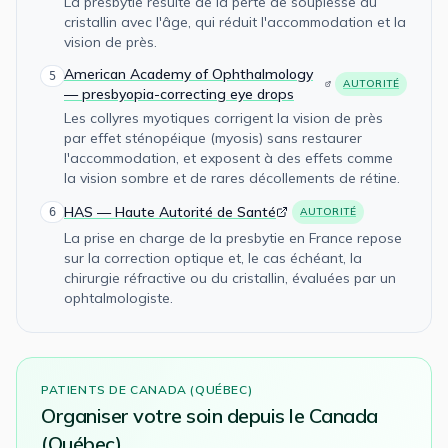
La presbytie résulte de la perte de souplesse du
cristallin avec l'âge, qui réduit l'accommodation et la
vision de près.
American Academy of Ophthalmology
5
AUTORITÉ
— presbyopia-correcting eye drops
Les collyres myotiques corrigent la vision de près
par effet sténopéique (myosis) sans restaurer
l'accommodation, et exposent à des effets comme
la vision sombre et de rares décollements de rétine.
HAS — Haute Autorité de Santé
6
AUTORITÉ
La prise en charge de la presbytie en France repose
sur la correction optique et, le cas échéant, la
chirurgie réfractive ou du cristallin, évaluées par un
ophtalmologiste.
PATIENTS DE
CANADA (QUÉBEC)
Organiser votre
soin
depuis le
Canada
(Québec)