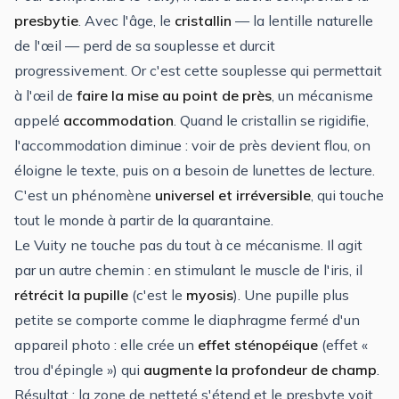
presbytie
. Avec l'âge, le
cristallin
— la lentille naturelle
de l'œil — perd de sa souplesse et durcit
progressivement. Or c'est cette souplesse qui permettait
à l'œil de
faire la mise au point de près
, un mécanisme
appelé
accommodation
. Quand le cristallin se rigidifie,
l'accommodation diminue : voir de près devient flou, on
éloigne le texte, puis on a besoin de lunettes de lecture.
C'est un phénomène
universel et irréversible
, qui touche
tout le monde à partir de la quarantaine.
Le Vuity ne touche pas du tout à ce mécanisme. Il agit
par un autre chemin : en stimulant le muscle de l'iris, il
rétrécit la pupille
(c'est le
myosis
). Une pupille plus
petite se comporte comme le diaphragme fermé d'un
appareil photo : elle crée un
effet sténopéique
(effet «
trou d'épingle ») qui
augmente la profondeur de champ
.
Résultat : la zone de netteté s'étend et le presbyte voit