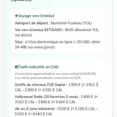
✈️
Voyage vers Istanbul
Aéroport de départ :
Montréal-Trudeau (YUL)
Vol vers Istanbul (IST/SAW) :
9h30 (Montréal YUL,
vol direct)
Visa :
e-Visa électronique en ligne (~30 USD, délai
24-48h sur evisa.gov.tr)
💶
Tarifs indicatifs en
CAD
Conversion approximative au cours actuel (
CAD
/EUR).
Les devis personnalisés sont émis en EUR.
Greffe de cheveux FUE Saphir
:
1 900 € (≈ 2 812 $
CA)
–
2 900 € (≈ 4 292 $ CA)
Hollywood Smile (20 facettes E-max)
:
2 400 € (≈
3 552 $ CA)
–
3 800 € (≈ 5 624 $ CA)
All-on-4 (une mâchoire)
:
3 500 € (≈ 5 180 $ CA)
–
5 500 € (≈ 8 140 $ CA)