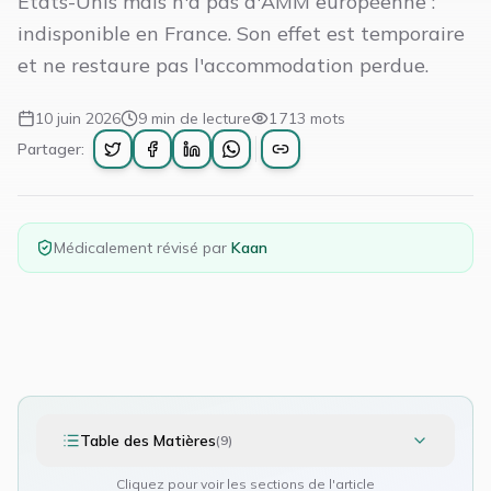
États-Unis mais n'a pas d'AMM européenne :
indisponible en France. Son effet est temporaire
et ne restaure pas l'accommodation perdue.
10 juin 2026
9
min de lecture
1 713
mots
Partager:
Médicalement révisé par
Kaan
Table des Matières
(
9
)
Cliquez pour voir les sections de l'article