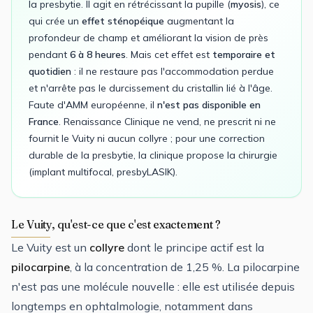
la presbytie. Il agit en rétrécissant la pupille (
myosis
), ce
qui crée un
effet sténopéique
augmentant la
profondeur de champ et améliorant la vision de près
pendant
6 à 8 heures
. Mais cet effet est
temporaire et
quotidien
: il ne restaure pas l'accommodation perdue
et n'arrête pas le durcissement du cristallin lié à l'âge.
Faute d'AMM européenne, il
n'est pas disponible en
France
. Renaissance Clinique ne vend, ne prescrit ni ne
fournit le Vuity ni aucun collyre ; pour une correction
durable de la presbytie, la clinique propose la chirurgie
(implant multifocal, presbyLASIK).
Le Vuity, qu'est-ce que c'est exactement ?
Le Vuity est un
collyre
dont le principe actif est la
pilocarpine
, à la concentration de 1,25 %. La pilocarpine
n'est pas une molécule nouvelle : elle est utilisée depuis
longtemps en ophtalmologie, notamment dans