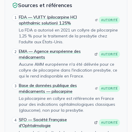
Sources et références
FDA — VUITY (pilocarpine HCl
1
AUTORITÉ
ophthalmic solution) 1.25%
La FDA a autorisé en 2021 un collyre de pilocarpine
1,25 % pour le traitement de la presbytie chez
l'adulte aux États-Unis.
EMA — Agence européenne des
2
AUTORITÉ
médicaments
Aucune AMM européenne n'a été délivrée pour ce
collyre de pilocarpine dans l'indication presbytie, ce
qui le rend indisponible en France.
Base de données publique des
3
AUTORITÉ
médicaments — pilocarpine
La pilocarpine en collyre est référencée en France
pour des indications ophtalmologiques classiques
(glaucome), non pour la presbytie.
SFO — Société Française
4
AUTORITÉ
d'Ophtalmologie