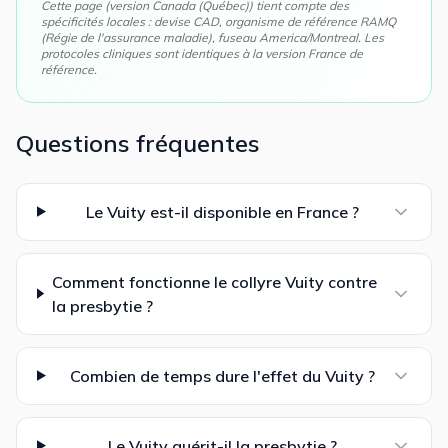
Cette page (version
Canada (Québec)
) tient compte des
spécificités locales : devise
CAD
, organisme de référence
RAMQ
(Régie de l'assurance maladie)
, fuseau
America/Montreal
. Les
protocoles cliniques sont identiques à la version France de
référence.
Questions fréquentes
Le Vuity est-il disponible en France ?
Comment fonctionne le collyre Vuity contre
la presbytie ?
Combien de temps dure l'effet du Vuity ?
Le Vuity guérit-il la presbytie ?