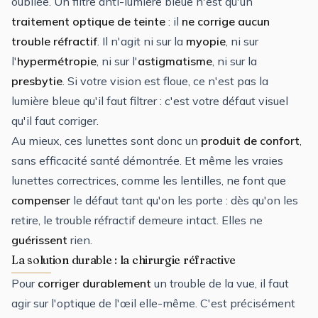
oubliée. Un filtre anti-lumière bleue n'est qu'un
traitement optique de teinte
: il
ne corrige aucun
trouble réfractif
. Il n'agit ni sur la
myopie
, ni sur
l'
hypermétropie
, ni sur l'
astigmatisme
, ni sur la
presbytie
. Si votre vision est floue, ce n'est pas la
lumière bleue qu'il faut filtrer : c'est votre défaut visuel
qu'il faut corriger.
Au mieux, ces lunettes sont donc un
produit de confort
,
sans efficacité santé démontrée. Et même les vraies
lunettes correctrices, comme les lentilles, ne font que
compenser
le défaut tant qu'on les porte : dès qu'on les
retire, le trouble réfractif demeure intact. Elles ne
guérissent
rien.
La solution durable : la chirurgie réfractive
Pour
corriger durablement
un trouble de la vue, il faut
agir sur l'optique de l'œil elle-même. C'est précisément