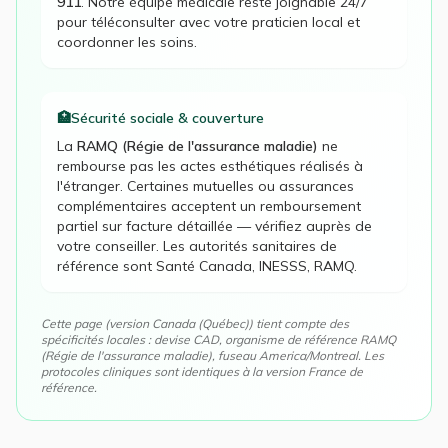
911
. Notre équipe médicale reste joignable 24/7
pour téléconsulter avec votre praticien local et
coordonner les soins.
🏥
Sécurité sociale & couverture
La
RAMQ (Régie de l'assurance maladie)
ne
rembourse pas les actes esthétiques réalisés à
l'étranger. Certaines mutuelles ou assurances
complémentaires acceptent un remboursement
partiel sur facture détaillée — vérifiez auprès de
votre conseiller. Les autorités sanitaires de
référence sont
Santé Canada, INESSS, RAMQ
.
Cette page (version
Canada (Québec)
) tient compte des
spécificités locales : devise
CAD
, organisme de référence
RAMQ
(Régie de l'assurance maladie)
, fuseau
America/Montreal
. Les
protocoles cliniques sont identiques à la version France de
référence.