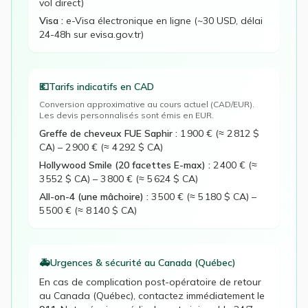
vol direct)
Visa :
e-Visa électronique en ligne (~30 USD, délai
24-48h sur evisa.gov.tr)
💶
Tarifs indicatifs en
CAD
Conversion approximative au cours actuel (
CAD
/EUR).
Les devis personnalisés sont émis en EUR.
Greffe de cheveux FUE Saphir
:
1 900 € (≈ 2 812 $
CA)
–
2 900 € (≈ 4 292 $ CA)
Hollywood Smile (20 facettes E-max)
:
2 400 € (≈
3 552 $ CA)
–
3 800 € (≈ 5 624 $ CA)
All-on-4 (une mâchoire)
:
3 500 € (≈ 5 180 $ CA)
–
5 500 € (≈ 8 140 $ CA)
🚑
Urgences & sécurité au
Canada (Québec)
En cas de complication post-opératoire de retour
au
Canada (Québec)
, contactez immédiatement le