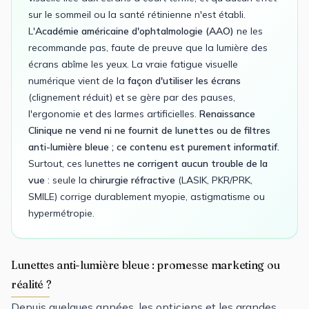
sur le sommeil ou la santé rétinienne n'est établi.
L'
Académie américaine d'ophtalmologie (AAO)
ne les
recommande pas, faute de preuve que la lumière des
écrans abîme les yeux. La vraie fatigue visuelle
numérique vient de la
façon d'utiliser les écrans
(clignement réduit) et se gère par des pauses,
l'ergonomie et des larmes artificielles.
Renaissance
Clinique ne vend ni ne fournit de lunettes ou de filtres
anti-lumière bleue ; ce contenu est purement informatif.
Surtout, ces lunettes
ne corrigent aucun trouble de la
vue
: seule la
chirurgie réfractive
(LASIK, PKR/PRK,
SMILE) corrige durablement myopie, astigmatisme ou
hypermétropie.
Lunettes anti-lumière bleue : promesse marketing ou
réalité ?
Depuis quelques années, les opticiens et les grandes