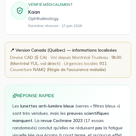
VÉRIFIÉ MÉDICALEMENT
Kaan
Ophthalmology
Dernière révision :
17 juin 2026
📍 Version
Canada (Québec)
— informations localisées
Devise
CAD
(
$ CA
)
· Vol depuis
Montréal-Trudeau
:
9h30
(Montréal YUL, vol direct)
· Urgences locales
911
·
Couverture
RAMQ (Régie de l'assurance maladie)
RÉPONSE RAPIDE
Les
lunettes anti-lumière bleue
(verres « filtres bleus »)
sont très vendues, mais les
preuves scientifiques
manquent
. La
revue Cochrane 2023
(17 essais
randomisés) conclut qu'elles ne réduisent
pas
la fatigue
visuelle liée aux écrans à court terme, et qu'aucun effet