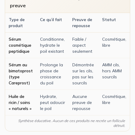
preuve
Type de
Ce qu’il fait
Preuve de
Statut
produit
repousse
Sérum
Conditionne,
Faible /
Cosmétique,
cosmétique
hydrate le
aspect
libre
peptidique
poil existant
seulement
Sérum au
Prolonge la
Démontrée
AMM cils,
bimatoprost
phase de
sur les cils,
hors AMM
(type
croissance
pas sur les
sourcils
Careprost)
du poil
sourcils
Huile de
Hydrate,
Aucune
Cosmétique,
ricin / soins
peut adoucir
preuve de
libre
« naturels »
le poil
repousse
Synthèse éducative. Aucun de ces produits ne recrée un follicule
détruit.