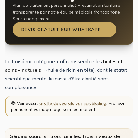
Plan de traitement personnalisé + estimation tarifaire
transparente par notre équipe médicale francophone.
Sans engagement.
DEVIS GRATUIT SUR WHATSAPP →
La troisième catégorie, enfin, rassemble les
huiles et
soins « naturels »
(huile de ricin en tête), dont le statut
scientifique mérite, lui aussi, d’être clarifié sans
complaisance.
📚
Voir aussi :
Greffe de sourcils vs microblading
. Vrai poil
permanent vs maquillage semi-permanent.
Sérums sourcils : trois familles, trois niveaux de