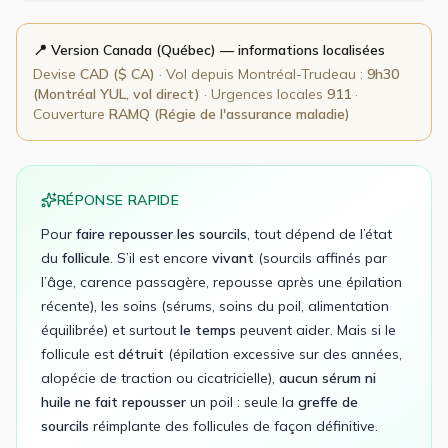
📍 Version
Canada (Québec)
— informations localisées
Devise
CAD
(
$ CA
)
· Vol depuis
Montréal-Trudeau
:
9h30
(Montréal YUL, vol direct)
· Urgences locales
911
·
Couverture
RAMQ (Régie de l'assurance maladie)
RÉPONSE RAPIDE
Pour
faire repousser les sourcils
, tout dépend de l’état
du
follicule
. S’il est encore
vivant
(sourcils affinés par
l’âge, carence passagère, repousse après une épilation
récente), les soins (sérums, soins du poil, alimentation
équilibrée) et surtout
le temps
peuvent aider. Mais si le
follicule est
détruit
(épilation excessive sur des années,
alopécie de traction ou cicatricielle),
aucun sérum ni
huile ne fait repousser
un poil : seule la
greffe de
sourcils
réimplante des follicules de façon définitive.