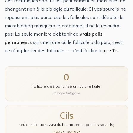
Ces techniques sont utiles pour camoufler, mais elles ne
changent rien à la biologie du follicule. Si vos sourcils ne
repoussent plus parce que les follicules sont détruits, le
microblading masquera le problème ; il ne le résoudra
pas. La seule manière d’obtenir de
vrais poils
permanents
sur une zone où le follicule a disparu, c’est
de réimplanter des follicules — c’est-à-dire la
greffe
.
0
follicule créé par un sérum ou une huile
Principe biologique
Cils
seule indication AMM du bimatoprost (pas les sourcils)
EMA
/
ANSM