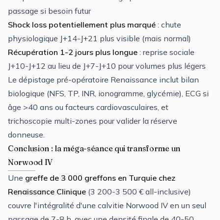
passage si besoin futur
Shock loss potentiellement plus marqué
: chute
physiologique J+14-J+21 plus visible (mais normal)
Récupération 1-2 jours plus longue
: reprise sociale
J+10-J+12 au lieu de J+7-J+10 pour volumes plus légers
Le dépistage pré-opératoire Renaissance inclut bilan
biologique (NFS, TP, INR, ionogramme, glycémie), ECG si
âge >40 ans ou facteurs cardiovasculaires, et
trichoscopie multi-zones pour valider la réserve
donneuse.
Conclusion : la méga-séance qui transforme un
Norwood IV
Une
greffe de 3 000 greffons en Turquie chez
Renaissance Clinique
(3 200-3 500 € all-inclusive)
couvre l'intégralité d'une calvitie Norwood IV en un seul
passage de 7-8 h, avec une densité finale de 40-50