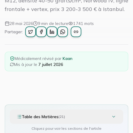
M12, densité 40-50 grafts/cm², Norwood IV, ligne
frontale + vertex, prix 3 200-3 500 € à Istanbul.
28 mai 2026
9
min de lecture
1 741
mots
Partager:
Médicalement révisé par
Kaan
Mis à jour le
7 juillet 2026
Table des Matières
(
21
)
Cliquez pour voir les sections de l'article