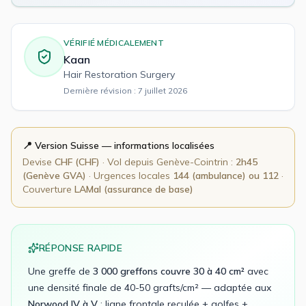
VÉRIFIÉ MÉDICALEMENT
Kaan
Hair Restoration Surgery
Dernière révision :
7 juillet 2026
📍 Version
Suisse
— informations localisées
Devise
CHF
(
CHF
)
· Vol depuis
Genève-Cointrin
:
2h45
(Genève GVA)
· Urgences locales
144 (ambulance) ou 112
·
Couverture
LAMal (assurance de base)
RÉPONSE RAPIDE
Une greffe de
3 000 greffons couvre 30 à 40 cm²
avec
une densité finale de 40-50 grafts/cm² — adaptée aux
Norwood IV à V
: ligne frontale reculée + golfes +