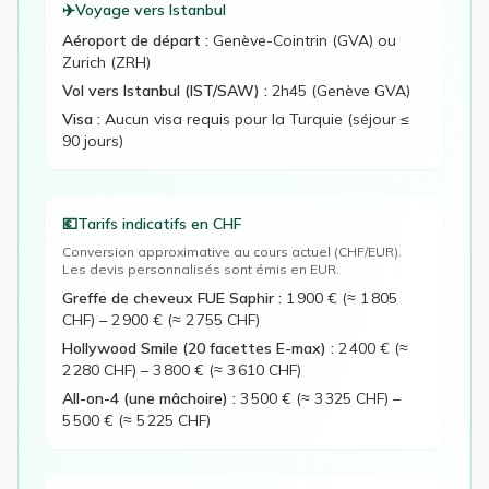
✈️
Voyage vers Istanbul
Aéroport de départ :
Genève-Cointrin (GVA) ou
Zurich (ZRH)
Vol vers Istanbul (IST/SAW) :
2h45 (Genève GVA)
Visa :
Aucun visa requis pour la Turquie (séjour ≤
90 jours)
💶
Tarifs indicatifs en
CHF
Conversion approximative au cours actuel (
CHF
/EUR).
Les devis personnalisés sont émis en EUR.
Greffe de cheveux FUE Saphir
:
1 900 € (≈ 1 805
CHF)
–
2 900 € (≈ 2 755 CHF)
Hollywood Smile (20 facettes E-max)
:
2 400 € (≈
2 280 CHF)
–
3 800 € (≈ 3 610 CHF)
All-on-4 (une mâchoire)
:
3 500 € (≈ 3 325 CHF)
–
5 500 € (≈ 5 225 CHF)