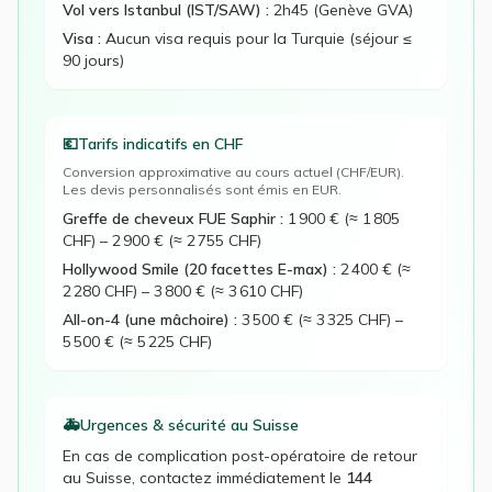
Vol vers Istanbul (IST/SAW) :
2h45 (Genève GVA)
Visa :
Aucun visa requis pour la Turquie (séjour ≤
90 jours)
💶
Tarifs indicatifs en
CHF
Conversion approximative au cours actuel (
CHF
/EUR).
Les devis personnalisés sont émis en EUR.
Greffe de cheveux FUE Saphir
:
1 900 € (≈ 1 805
CHF)
–
2 900 € (≈ 2 755 CHF)
Hollywood Smile (20 facettes E-max)
:
2 400 € (≈
2 280 CHF)
–
3 800 € (≈ 3 610 CHF)
All-on-4 (une mâchoire)
:
3 500 € (≈ 3 325 CHF)
–
5 500 € (≈ 5 225 CHF)
🚑
Urgences & sécurité au
Suisse
En cas de complication post-opératoire de retour
au
Suisse
, contactez immédiatement le
144