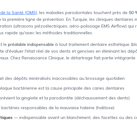
 de la Santé (OMS)
, les maladies parodontales touchent près de
50 
e la première ligne de prévention. En Turquie, les cliniques dentaires 
ation (ultrasons piézoélectriques, aéro-polissage EMS Airflow) qui 
lus rapide qu'avec les méthodes traditionnelles.
t le
préalable indispensable
à tout traitement dentaire esthétique (bl
te d'évaluer l'état réel de vos dents et gencives en éliminant les dép
ivaux. Chez Renaissance Clinique, le détartrage fait partie intégrant
ait des dépôts minéralisés inaccessibles au brossage quotidien
plaque bactérienne est la cause principale des caries dentaires
prévient la gingivite et la parodontite (déchaussement des dents)
s bactéries responsables de la mauvaise haleine (halitose)
étiques
—
indispensable avant un blanchiment, des facettes ou des 