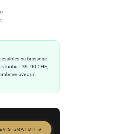
ge
s
cessibles au brossage.
à Istanbul :
35–90 CHF
,
combiner avec un
EVIS GRATUIT