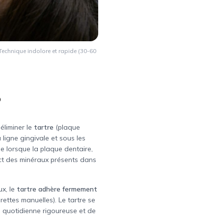
Technique indolore et rapide (30-60
?
éliminer le
tartre
(plaque
ligne gingivale et sous les
me lorsque la plaque dentaire,
tact des minéraux présents dans
ux, le
tartre adhère fermement
rettes manuelles). Le tartre se
e quotidienne rigoureuse et de