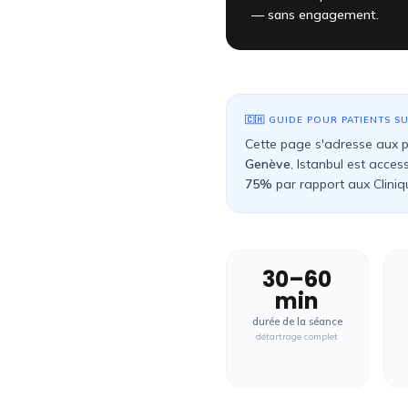
— sans engagement.
🇨🇭
GUIDE POUR PATIENTS
S
Cette page s'adresse aux 
Genève
, Istanbul est acces
75%
par rapport aux
Clini
30–60
min
durée de la séance
détartrage complet