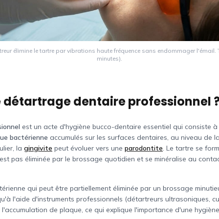
rtreur élimine le tartre par vibrations haute fréquence sans endommager l'émail. 
minutes).
 détartrage dentaire professionnel 
sionnel
est un acte d'hygiène bucco-dentaire essentiel qui consiste à 
que bactérienne
accumulés sur les surfaces dentaires, au niveau de la 
lier, la
gingivite
peut évoluer vers une
parodontite
. Le tartre se for
 n'est pas éliminée par le brossage quotidien et se minéralise au con
érienne qui peut être partiellement éliminée par un brossage minutie
qu'à l'aide d'instruments professionnels (détartreurs ultrasoniques, cu
l'accumulation de plaque, ce qui explique l'importance d'une hygièn