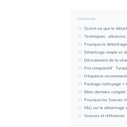
SOMMAIRE
01
Qu'est-ce que le détar
02
Techniques : ultrasons
03
Pourquoi le détartrage 
04
Détartrage simple vs 
05
Déroulement de la séan
06
Prix comparatif : Turqu
07
Fréquence recommand
08
Package nettoyage + 
09
Bilan dentaire complet 
10
Pourquoi les Suisses ch
11
FAQ sur le détartrage 
12
Sources et références