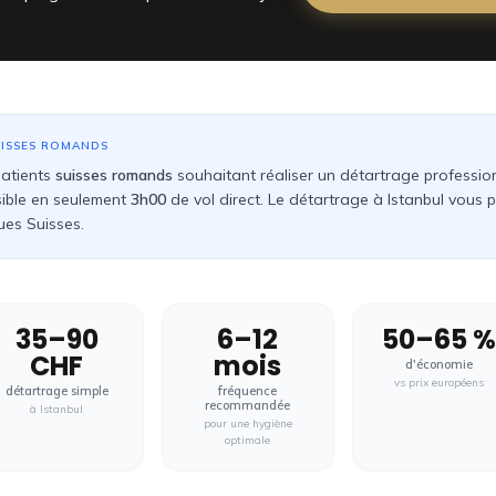
UISSES ROMANDS
patients
suisses romands
souhaitant réaliser un détartrage profession
sible en seulement
3h00
de vol direct. Le détartrage à Istanbul vous
ques Suisses
.
35–90
6–12
50–65 
CHF
mois
d'économie
vs prix européens
détartrage simple
fréquence
recommandée
à Istanbul
pour une hygiène
optimale