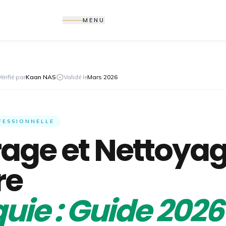
MENU
Vérifié par
Kaan NAS
Validé le
Mars 2026
FESSIONNELLE
rage et Nettoya
re
uie : Guide 2026