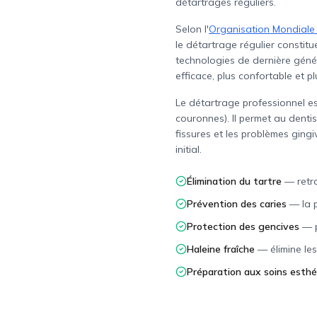
détartrages réguliers.
Selon l'
Organisation Mondiale
le détartrage régulier constitu
technologies de dernière génér
efficace, plus confortable et p
Le détartrage professionnel es
couronnes). Il permet au dentis
fissures et les problèmes ging
initial.
Élimination du tartre
—
retr
Prévention des caries
—
la 
Protection des gencives
—
Haleine fraîche
—
élimine le
Préparation aux soins esth