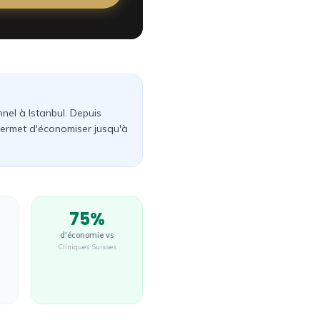
nel à Istanbul. Depuis
 permet d'économiser jusqu'à
%
75%
d'économie vs
Cliniques Suisses