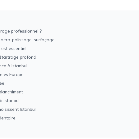
trage professionnel ?
, aéro-polissage, surfaçage
est essentiel
détartrage profond
ce à Istanbul
ie vs Europe
ée
blanchiment
à Istanbul
oisissent Istanbul
dentaire