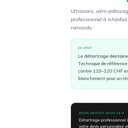
Ultrasons, aéro-polissag
professionnel à Istanbul
romands.
EN BREF
Le
détartrage dentaire
Technique de référence
contre
110–220 CHF
en
blanchiment pour un rés
DEVIS GRATUIT SOUS 24 H
Détartrage professionnel 
votre devis personnalisé 