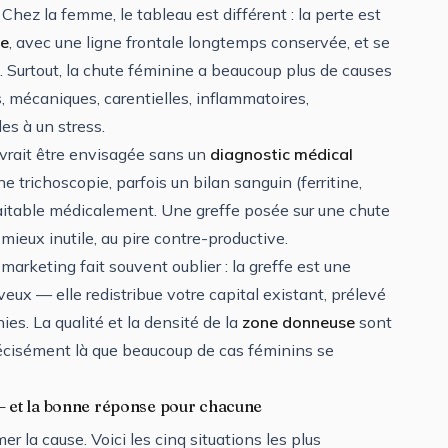
Chez la femme, le tableau est différent : la perte est
ne
, avec une ligne frontale longtemps conservée, et se
I). Surtout, la chute féminine a beaucoup plus de causes
, mécaniques, carentielles, inflammatoires,
s à un stress.
evrait être envisagée sans un
diagnostic médical
 trichoscopie, parfois un bilan sanguin (ferritine,
raitable médicalement. Une greffe posée sur une chute
mieux inutile, au pire contre-productive.
 marketing fait souvent oublier : la greffe est une
eux — elle redistribue votre capital existant, prélevé
ies. La qualité et la densité de la
zone donneuse
sont
précisément là que beaucoup de cas féminins se
— et la bonne réponse pour chacune
r la cause. Voici les cinq situations les plus