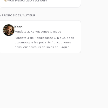
Hair Restoration Surgery
À PROPOS DE L'AUTEUR
Kaan
Fondateur, Renaissance Clinique
Fondateur de Renaissance Clinique, Kaan
accompagne les patients francophones
dans leur parcours de soins en Turquie
depuis plus de 10 ans. Son expertise en
tourisme médical garantit une prise en
charge personnalisée et un suivi rigoureux
à chaque étape.