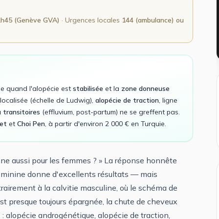
2h45 (Genève GVA)
· Urgences locales
144 (ambulance) ou
e quand l'alopécie est
stabilisée
et la
zone donneuse
ocalisée (échelle de Ludwig),
alopécie de traction
, ligne
u transitoires
(effluvium, post-partum) ne se greffent pas.
et
et
Choi Pen
, à partir d'environ 2 000 € en Turquie.
onne aussi pour les femmes ? » La réponse honnête
e féminine donne d'excellents résultats — mais
trairement à la calvitie masculine, où le schéma de
st presque toujours épargnée, la chute de cheveux
 : alopécie androgénétique, alopécie de traction,