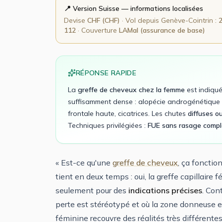
📍 Version
Suisse
— informations localisées
Devise
CHF
(
CHF
)
· Vol depuis
Genève-Cointrin
:
112
· Couverture
LAMal (assurance de base)
RÉPONSE RAPIDE
La
greffe de cheveux chez la femme
est indiqué
suffisamment dense : alopécie androgénétique l
frontale haute, cicatrices. Les chutes
diffuses o
Techniques privilégiées :
FUE sans rasage compl
« Est-ce qu'une
greffe de cheveux
, ça foncti
tient en deux temps : oui, la greffe capillair
seulement pour des
indications précises
. Con
perte est stéréotypé et où la zone donneuse e
féminine recouvre des réalités très différentes