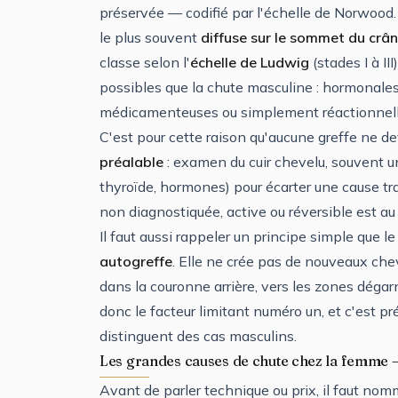
préservée — codifié par l'échelle de Norwood. 
le plus souvent
diffuse sur le sommet du crâ
classe selon l'
échelle de Ludwig
(stades I à II
possibles que la chute masculine : hormonales
médicamenteuses ou simplement réactionnelle
C'est pour cette raison qu'aucune greffe ne d
préalable
: examen du cuir chevelu, souvent une
thyroïde, hormones) pour écarter une cause t
non diagnostiquée, active ou réversible est au 
Il faut aussi rappeler un principe simple que le
autogreffe
. Elle ne crée pas de nouveaux chev
dans la couronne arrière, vers les zones dégarn
donc le facteur limitant numéro un, et c'est 
distinguent des cas masculins.
Les grandes causes de chute chez la femme 
Avant de parler technique ou prix, il faut nomme