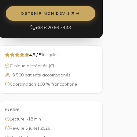
OBTENIR MON DEVIS
+33 6 20 86 78 43
4,9 / 5
Trustpilot
Clinique accréditée JCI
+3 500 patients accompagnés
Coordination 100 % francophone
EN BREF
Lecture ~
18
min
Revu le
5 juillet 2026