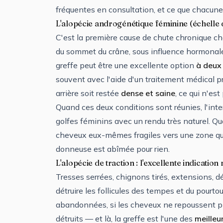
fréquentes en consultation, et ce que chacun
L'alopécie androgénétique féminine (échelle
C'est la première cause de chute chronique c
du sommet du crâne, sous influence hormonale 
greffe peut être une excellente option
à deux 
souvent avec l'aide d'un traitement médical p
arrière soit restée
dense et saine
, ce qui n'es
Quand ces deux conditions sont réunies, l'inte
golfes féminins avec un rendu très naturel. Qu
cheveux eux-mêmes fragiles vers une zone qui c
donneuse est abîmée pour rien.
L'alopécie de traction : l'excellente indicati
Tresses serrées, chignons tirés, extensions, déf
détruire les follicules des tempes et du pourtou
abandonnées, si les cheveux ne repoussent plus
détruits — et là, la greffe est l'une des
meilleu