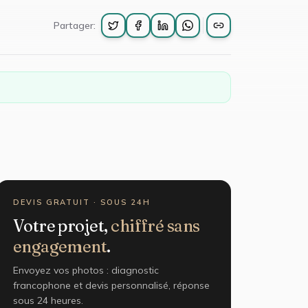
Partager:
DEVIS GRATUIT · SOUS 24H
Votre projet,
chiffré sans
engagement
.
Envoyez vos photos : diagnostic
francophone et devis personnalisé, réponse
sous 24 heures.