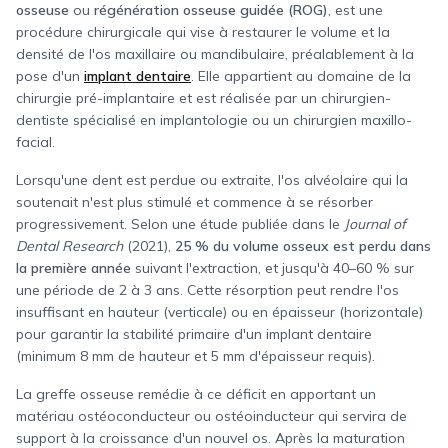
osseuse
ou
régénération osseuse guidée (ROG)
, est une
procédure chirurgicale qui vise à restaurer le volume et la
densité de l'os maxillaire ou mandibulaire, préalablement à la
pose d'un
implant dentaire
. Elle appartient au domaine de la
chirurgie pré-implantaire et est réalisée par un chirurgien-
dentiste spécialisé en implantologie ou un chirurgien maxillo-
facial.
Lorsqu'une dent est perdue ou extraite, l'os alvéolaire qui la
soutenait n'est plus stimulé et commence à se résorber
progressivement. Selon une étude publiée dans le
Journal of
Dental Research
(2021),
25 % du volume osseux est perdu dans
la première année
suivant l'extraction, et jusqu'à 40–60 % sur
une période de 2 à 3 ans. Cette résorption peut rendre l'os
insuffisant en hauteur (verticale) ou en épaisseur (horizontale)
pour garantir la stabilité primaire d'un implant dentaire
(minimum 8 mm de hauteur et 5 mm d'épaisseur requis).
La greffe osseuse remédie à ce déficit en apportant un
matériau ostéoconducteur ou ostéoinducteur qui servira de
support à la croissance d'un nouvel os. Après la maturation