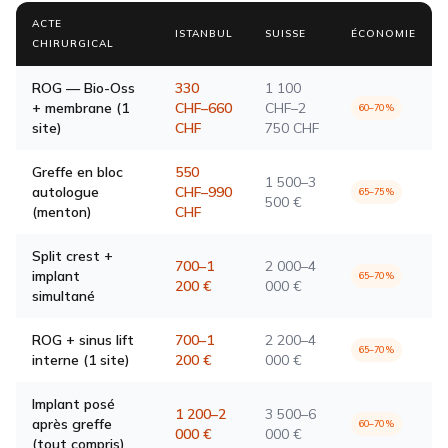
ACTE
ISTANBUL
SUISSE
ÉCONOMIE
CHIRURGICAL
ROG — Bio-Oss
330
1 100
+ membrane (1
CHF–660
CHF–2
60–70 %
site)
CHF
750 CHF
Greffe en bloc
550
1 500–3
autologue
CHF–990
65–75 %
500 €
(menton)
CHF
Split crest +
700–1
2 000–4
implant
65–70 %
200 €
000 €
simultané
ROG + sinus lift
700–1
2 200–4
65–70 %
interne (1 site)
200 €
000 €
Implant posé
1 200–2
3 500–6
après greffe
60–70 %
000 €
000 €
(tout compris)