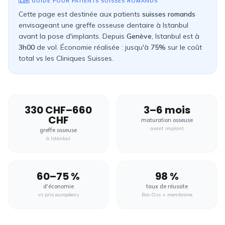
🇨🇭
GUIDE POUR PATIENTS
SUISSES ROMANDS
Cette page est destinée aux patients
suisses romands
envisageant une greffe osseuse dentaire à Istanbul
avant la pose d'implants. Depuis
Genève
, Istanbul est à
3h00
de vol. Économie réalisée : jusqu'à
75%
sur le coût
total vs les
Cliniques Suisses
.
330 CHF–660
3–6 mois
CHF
maturation osseuse
avant implant
greffe osseuse
à Istanbul
60–75 %
98 %
d'économie
taux de réussite
vs prix européens
Bio-Oss + membrane