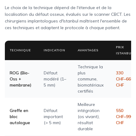
Le choix de la technique dépend de l'étendue et de la
localisation du défaut osseux, évalués sur le scanner CBCT. Les
chirurgiens implantologues d'Istanbul maîtrisent l'ensemble de
ces techniques et adaptent le protocole à chaque patient.
PRIX
TECHNIQUE
INDICATION
AVANTAGES
ISTANBUL
Technique la
ROG (Bio-
Défaut
plus
330
Oss +
modéré (1–
commune,
CHF–660
membrane)
5 mm)
biomatériaux
CHF
certifiés
Meilleure
Greffe en
Défaut
intégration
550
bloc
important
(os vivant),
CHF–990
autologue
(> 5 mm)
résultat
CHF
durable