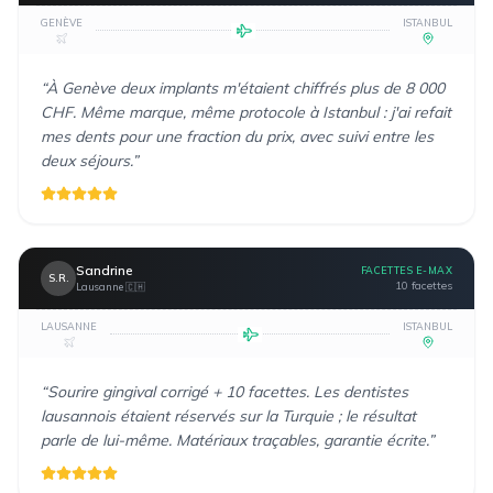
GENÈVE
ISTANBUL
“
À Genève deux implants m'étaient chiffrés plus de 8 000
CHF. Même marque, même protocole à Istanbul : j'ai refait
mes dents pour une fraction du prix, avec suivi entre les
deux séjours.
”
Sandrine
FACETTES E-MAX
S.R.
10 facettes
Lausanne
🇨🇭
LAUSANNE
ISTANBUL
“
Sourire gingival corrigé + 10 facettes. Les dentistes
lausannois étaient réservés sur la Turquie ; le résultat
parle de lui-même. Matériaux traçables, garantie écrite.
”