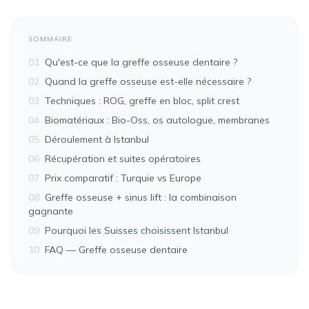
SOMMAIRE
01
Qu'est-ce que la greffe osseuse dentaire ?
02
Quand la greffe osseuse est-elle nécessaire ?
03
Techniques : ROG, greffe en bloc, split crest
04
Biomatériaux : Bio-Oss, os autologue, membranes
05
Déroulement à Istanbul
06
Récupération et suites opératoires
07
Prix comparatif : Turquie vs Europe
08
Greffe osseuse + sinus lift : la combinaison
gagnante
09
Pourquoi les Suisses choisissent Istanbul
10
FAQ — Greffe osseuse dentaire