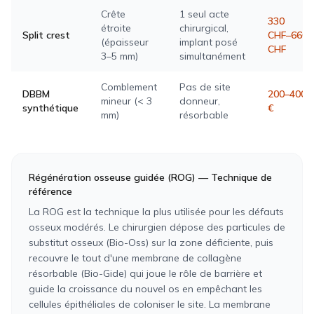
Crête
1 seul acte
330
étroite
chirurgical,
Split crest
CHF–660
(épaisseur
implant posé
CHF
3–5 mm)
simultanément
Comblement
Pas de site
DBBM
200–400
mineur (< 3
donneur,
synthétique
€
mm)
résorbable
Régénération osseuse guidée (ROG) — Technique de
référence
La ROG est la technique la plus utilisée pour les défauts
osseux modérés. Le chirurgien dépose des particules de
substitut osseux (Bio-Oss) sur la zone déficiente, puis
recouvre le tout d'une membrane de collagène
résorbable (Bio-Gide) qui joue le rôle de barrière et
guide la croissance du nouvel os en empêchant les
cellules épithéliales de coloniser le site. La membrane