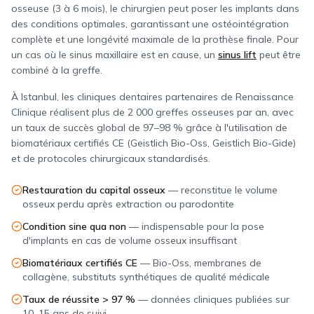
osseuse (3 à 6 mois), le chirurgien peut poser les implants dans
des conditions optimales, garantissant une ostéointégration
complète et une longévité maximale de la prothèse finale. Pour
un cas où le sinus maxillaire est en cause, un
sinus lift
peut être
combiné à la greffe.
À Istanbul, les cliniques dentaires partenaires de Renaissance
Clinique réalisent plus de 2 000 greffes osseuses par an, avec
un taux de succès global de 97–98 % grâce à l'utilisation de
biomatériaux certifiés CE (Geistlich Bio-Oss, Geistlich Bio-Gide)
et de protocoles chirurgicaux standardisés.
Restauration du capital osseux
—
reconstitue le volume
osseux perdu après extraction ou parodontite
Condition sine qua non
—
indispensable pour la pose
d'implants en cas de volume osseux insuffisant
Biomatériaux certifiés CE
—
Bio-Oss, membranes de
collagène, substituts synthétiques de qualité médicale
Taux de réussite > 97 %
—
données cliniques publiées sur
10–15 ans de suivi