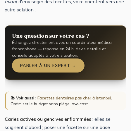
avant
d'envisager des facettes, voire orientent vers une
autre solution :
Une question sur votre cas ?
Échangez directement avec un coordinateur médical
francophone — réponse en 24 h, devis détaillé et
conseils adaptés à votre situation.
PARLER À UN EXPERT →
📚
Voir aussi :
Facettes dentaires pas cher à Istanbul
.
Optimiser le budget sans piège low-cost.
Caries actives ou gencives enflammées
: elles se
soignent d'abord ; poser une facette sur une base