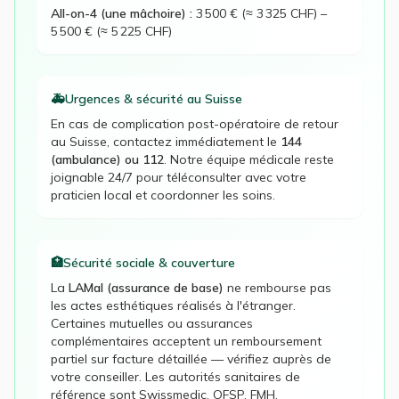
All-on-4 (une mâchoire)
:
3 500 € (≈ 3 325 CHF)
–
5 500 € (≈ 5 225 CHF)
🚑
Urgences & sécurité au
Suisse
En cas de complication post-opératoire de retour
au
Suisse
, contactez immédiatement le
144
(ambulance) ou 112
. Notre équipe médicale reste
joignable 24/7 pour téléconsulter avec votre
praticien local et coordonner les soins.
🏥
Sécurité sociale & couverture
La
LAMal (assurance de base)
ne rembourse pas
les actes esthétiques réalisés à l'étranger.
Certaines mutuelles ou assurances
complémentaires acceptent un remboursement
partiel sur facture détaillée — vérifiez auprès de
votre conseiller. Les autorités sanitaires de
référence sont
Swissmedic, OFSP, FMH
.