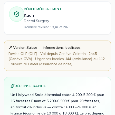
VÉRIFIÉ MÉDICALEMENT
Kaan
Dental Surgery
Dernière révision :
9 juillet 2026
📍 Version
Suisse
— informations localisées
Devise
CHF
(
CHF
)
· Vol depuis
Genève-Cointrin
:
2h45
(Genève GVA)
· Urgences locales
144 (ambulance) ou 112
·
Couverture
LAMal (assurance de base)
RÉPONSE RAPIDE
Un
Hollywood Smile à Istanbul
coûte
4 200-5 200 € pour
16 facettes E.max
et
5 200-6 500 € pour 20 facettes
,
en forfait all-inclusive — contre 16 000-24 000 € en
France (économie de 10 000 à 18 000 €). Le prix dépend