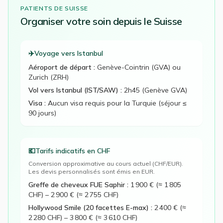
PATIENTS DE
SUISSE
Organiser votre
soin
depuis le
Suisse
✈️
Voyage vers Istanbul
Aéroport de départ :
Genève-Cointrin (GVA) ou
Zurich (ZRH)
Vol vers Istanbul (IST/SAW) :
2h45 (Genève GVA)
Visa :
Aucun visa requis pour la Turquie (séjour ≤
90 jours)
💶
Tarifs indicatifs en
CHF
Conversion approximative au cours actuel (
CHF
/EUR).
Les devis personnalisés sont émis en EUR.
Greffe de cheveux FUE Saphir
:
1 900 € (≈ 1 805
CHF)
–
2 900 € (≈ 2 755 CHF)
Hollywood Smile (20 facettes E-max)
:
2 400 € (≈
2 280 CHF)
–
3 800 € (≈ 3 610 CHF)