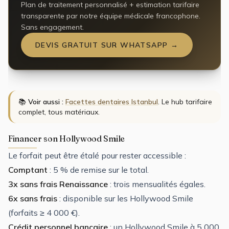
Plan de traitement personnalisé + estimation tarifaire
transparente par notre équipe médicale francophone.
Sans engagement.
DEVIS GRATUIT SUR WHATSAPP →
📚
Voir aussi :
Facettes dentaires Istanbul
. Le hub tarifaire
complet, tous matériaux.
Financer son Hollywood Smile
Le forfait peut être étalé pour rester accessible :
Comptant
: 5 % de remise sur le total.
3x sans frais Renaissance
: trois mensualités égales.
6x sans frais
: disponible sur les Hollywood Smile
(forfaits ≥ 4 000 €).
Crédit personnel bancaire
: un Hollywood Smile à 5 000