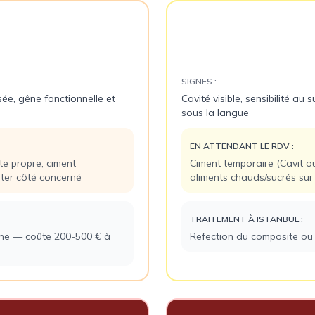
ge
Perte de plombage 
🕳
Délai :
48-72h
SIGNES :
ée, gêne fonctionnelle et
Cavité visible, sensibilité au
sous la langue
EN ATTENDANT LE RDV :
e propre, ciment
Ciment temporaire (Cavit o
iter côté concerné
aliments chauds/sucrés sur
TRAITEMENT À ISTANBUL :
ne — coûte 200-500 € à
Refection du composite ou in