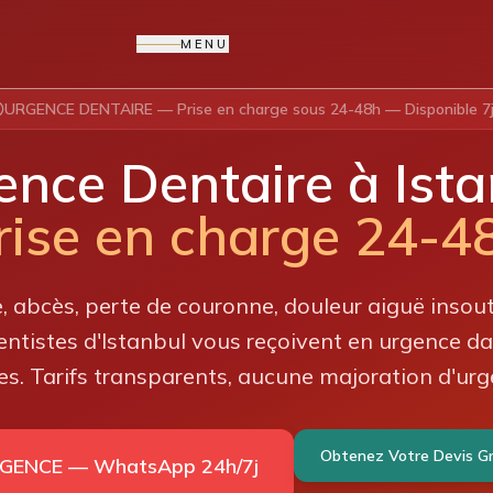
MENU
URGENCE DENTAIRE — Prise en charge sous 24-48h — Disponible 7j
ence Dentaire à Ista
rise en charge 24-4
, abcès, perte de couronne, douleur aiguë insou
entistes d'Istanbul vous reçoivent en urgence da
es. Tarifs transparents, aucune majoration d'urg
Obtenez Votre Devis Gr
GENCE — WhatsApp 24h/7j