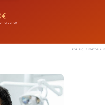
0€
ion urgence
POLITIQUE ÉDITORIALE