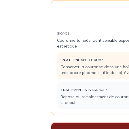
Perte de couronne ou brid
👑
Délai :
48-72h
SIGNES :
Couronne tombée, dent sensible expos
esthétique
EN ATTENDANT LE RDV :
Conserver la couronne dans une boît
temporaire pharmacie (Dentemp), év
TRAITEMENT À ISTANBUL :
Repose ou remplacement de couron
Istanbul