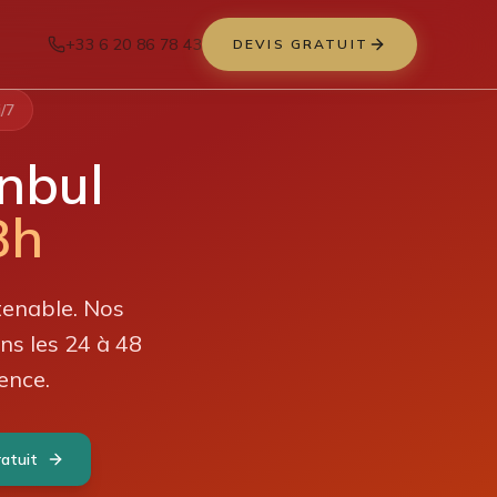
+33 6 20 86 78 43
DEVIS GRATUIT
/7
nbul
8h
tenable. Nos
ns les 24 à 48
ence.
atuit