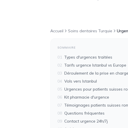
Accueil
Soins dentaires Turquie
Urgen
SOMMAIRE
01
Types d'urgences traitées
02
Tarifs urgence Istanbul vs Europe
03
Déroulement de la prise en charg
04
Vols vers Istanbul
05
Urgences pour patients suisses 
06
Kit pharmacie d'urgence
07
Témoignages patients suisses r
08
Questions fréquentes
09
Contact urgence 24h/7j