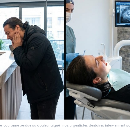
, couronne perdue ou douleur aiguë : nos urgentistes dentaires interviennent s