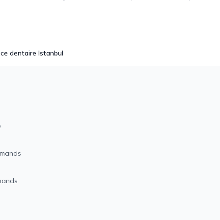
ce dentaire Istanbul
e
romands
omands