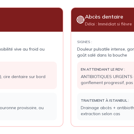
Abcès dentaire
🔴
Délai :
Immédiat si fièvre
SIGNES :
ibilité vive au froid ou
Douleur pulsatile intense, go
goût salé dans la bouche
EN ATTENDANT LE RDV :
, cire dentaire sur bord
ANTIBIOTIQUES URGENTS — 
gonflement progressif, pas
TRAITEMENT À ISTANBUL :
couronne provisoire, ou
Drainage abcès + antibioth
extraction selon cas