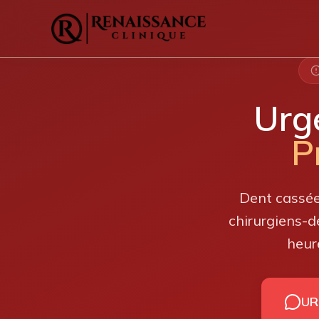
Urg
P
Dent cassée
chirurgiens-d
heur
UR