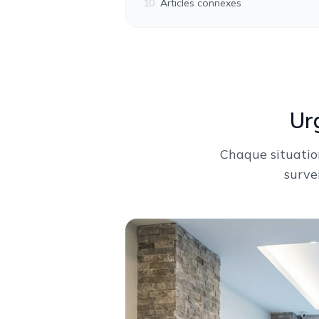
10
Articles connexes
Ur
Chaque situation 
surve