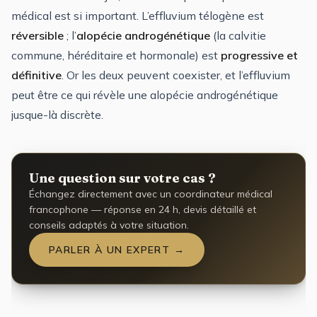
médical est si important. L’effluvium télogène est
réversible
; l’
alopécie androgénétique
(la calvitie
commune, héréditaire et hormonale) est
progressive et
définitive
. Or les deux peuvent coexister, et l’effluvium
peut être ce qui révèle une alopécie androgénétique
jusque-là discrète.
Une question sur votre cas ?
Échangez directement avec un coordinateur médical
francophone — réponse en 24 h, devis détaillé et
conseils adaptés à votre situation.
PARLER À UN EXPERT →