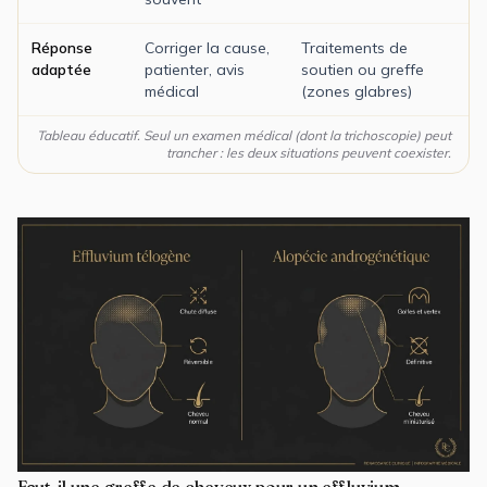
Réponse
Corriger la cause,
Traitements de
adaptée
patienter, avis
soutien ou greffe
médical
(zones glabres)
Tableau éducatif. Seul un examen médical (dont la trichoscopie) peut
trancher : les deux situations peuvent coexister.
Faut-il une greffe de cheveux pour un effluvium