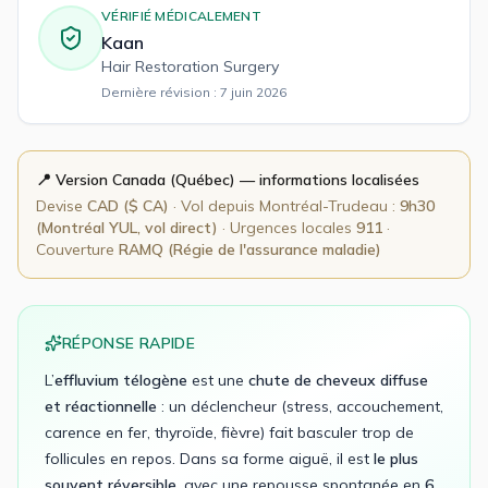
VÉRIFIÉ MÉDICALEMENT
Kaan
Hair Restoration Surgery
Dernière révision :
7 juin 2026
📍 Version
Canada (Québec)
— informations localisées
Devise
CAD
(
$ CA
)
· Vol depuis
Montréal-Trudeau
:
9h30
(Montréal YUL, vol direct)
· Urgences locales
911
·
Couverture
RAMQ (Régie de l'assurance maladie)
RÉPONSE RAPIDE
L’
effluvium télogène
est une
chute de cheveux diffuse
et réactionnelle
: un déclencheur (stress, accouchement,
carence en fer, thyroïde, fièvre) fait basculer trop de
follicules en repos. Dans sa forme aiguë, il est
le plus
souvent réversible
, avec une repousse spontanée en
6