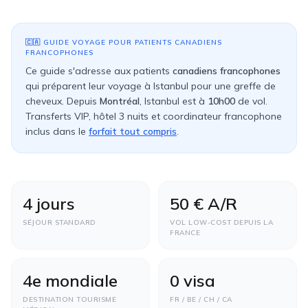
🇨🇦
GUIDE VOYAGE POUR PATIENTS
CANADIENS
FRANCOPHONES
Ce guide s'adresse aux patients
canadiens francophones
qui préparent leur voyage à Istanbul pour une greffe de
cheveux. Depuis
Montréal
, Istanbul est à
10h00
de vol.
Transferts VIP, hôtel 3 nuits et coordinateur francophone
inclus dans le
forfait tout compris
.
4 jours
50 € A/R
SÉJOUR STANDARD
VOL LOW-COST DEPUIS LA
FRANCE
4e mondiale
0 visa
DESTINATION TOURISME
FR / BE / CH / CA