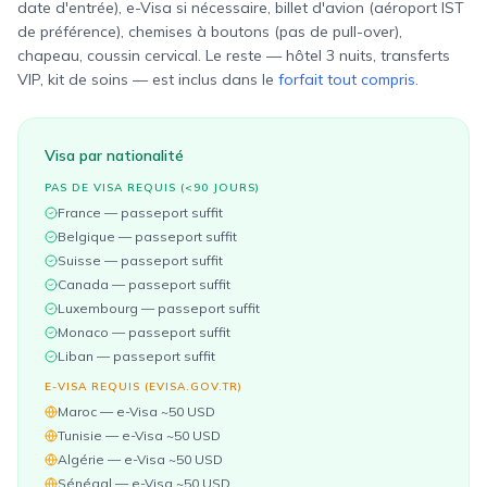
date d'entrée), e-Visa si nécessaire, billet d'avion (aéroport IST
de préférence), chemises à boutons (pas de pull-over),
chapeau, coussin cervical. Le reste — hôtel 3 nuits, transferts
VIP, kit de soins — est inclus dans le
forfait tout compris
.
Visa par nationalité
PAS DE VISA REQUIS (<90 JOURS)
France
— passeport suffit
Belgique
— passeport suffit
Suisse
— passeport suffit
Canada
— passeport suffit
Luxembourg
— passeport suffit
Monaco
— passeport suffit
Liban
— passeport suffit
E-VISA REQUIS (EVISA.GOV.TR)
Maroc — e-Visa ~50 USD
Tunisie — e-Visa ~50 USD
Algérie — e-Visa ~50 USD
Sénégal — e-Visa ~50 USD