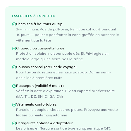
ESSENTIELS À EMPORTER
Chemises à boutons ou zip
3-4 minimum. Pas de pull-over, t-shirt ou col roulé pendant
10 jours — pour ne pas frotter la zone greffée en passant le
vêtement par la tête
Chapeau ou casquette large
Protection solaire indispensable dès J3. Privilégiez un
modèle large qui ne serre pas le crâne
Coussin cervical (oreiller de voyage)
Pour l'avion du retour et les nuits post-op. Dormir semi-
assis les 3 premières nuits
Passeport (validité 6 mois+)
Vérifiez la date d'expiration. E-Visa imprimé si nécessaire
(MA, TN, DZ, SN, CI, GA, CM)
Vêtements confortables
Pantalons souples, chaussures plates. Prévoyez une veste
légère au printemps/automne
Chargeur téléphone + adaptateur
Les prises en Turquie sont de type européen (type C/F).