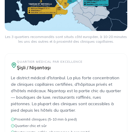
Les 3 quartiers recommandés sont situés côté européen, à 10-20 minutes
les uns des autres et à proximité des cliniques capillaires.
QUARTIER MÉDICAL PAR EXCELLENCE
Şişli / Nişantaşı
Le district médical d'Istanbul. La plus forte concentration
de cliniques capillaires certifiées, d'hôpitaux privés et
d'hôtels médicaux. Nişantaşı est la partie chic du quartier
— boutiques de luxe, restaurants raffinés, rues
piétonnes. La plupart des cliniques sont accessibles à
pied depuis les hôtels du quartier.
Proximité cliniques (5-10 min à pied)
Quartier chic et sûr