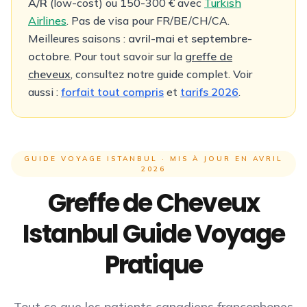
A/R
(low-cost) ou 150-300 € avec
Turkish
Airlines
. Pas de visa pour FR/BE/CH/CA.
Meilleures saisons :
avril-mai
et
septembre-
octobre
. Pour tout savoir sur la
greffe de
cheveux
, consultez notre guide complet. Voir
aussi :
forfait tout compris
et
tarifs 2026
.
GUIDE VOYAGE ISTANBUL · MIS À JOUR EN AVRIL
2026
Greffe de Cheveux
Istanbul
Guide Voyage
Pratique
Tout ce que les patients canadiens francophones