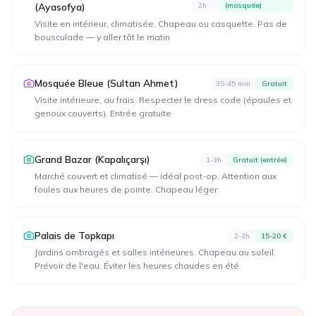
(Ayasofya)
2h
(mosquée)
Visite en intérieur, climatisée. Chapeau ou casquette. Pas de
bousculade — y aller tôt le matin
Mosquée Bleue (Sultan Ahmet)
30-45 min
Gratuit
Visite intérieure, au frais. Respecter le dress code (épaules et
genoux couverts). Entrée gratuite
Grand Bazar (Kapalıçarşı)
1-3h
Gratuit (entrée)
Marché couvert et climatisé — idéal post-op. Attention aux
foules aux heures de pointe. Chapeau léger
Palais de Topkapı
2-3h
15-20 €
Jardins ombragés et salles intérieures. Chapeau au soleil.
Prévoir de l'eau. Éviter les heures chaudes en été