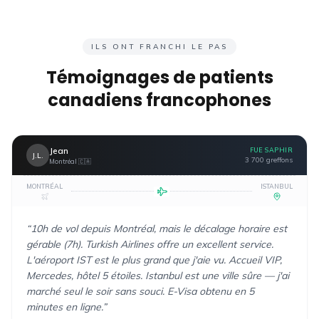
ILS ONT FRANCHI LE PAS
Témoignages de patients
canadiens francophones
Jean
FUE SAPHIR
J.L.
3 700 greffons
Montréal
🇨🇦
MONTRÉAL
ISTANBUL
“
10h de vol depuis Montréal, mais le décalage horaire est
gérable (7h). Turkish Airlines offre un excellent service.
L'aéroport IST est le plus grand que j'aie vu. Accueil VIP,
Mercedes, hôtel 5 étoiles. Istanbul est une ville sûre — j'ai
marché seul le soir sans souci. E-Visa obtenu en 5
minutes en ligne.
”