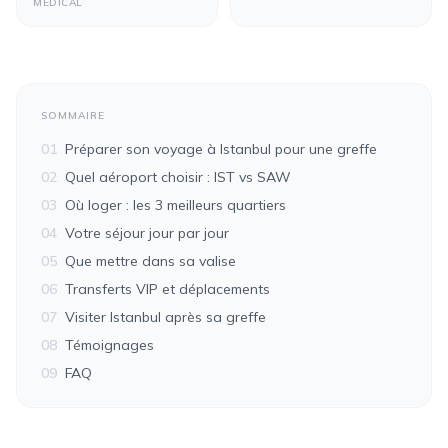
MÉDICAL
SOMMAIRE
01
Préparer son voyage à Istanbul pour une greffe
02
Quel aéroport choisir : IST vs SAW
03
Où loger : les 3 meilleurs quartiers
04
Votre séjour jour par jour
05
Que mettre dans sa valise
06
Transferts VIP et déplacements
07
Visiter Istanbul après sa greffe
08
Témoignages
09
FAQ