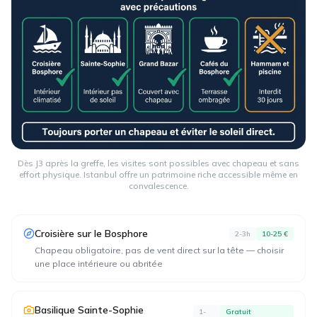
Dès J3 après la greffe, les visites sont possibles avec chapeau et sans
effort physique. Istanbul offre un patrimoine riche accessible même en
convalescence.
Croisière sur le Bosphore
2-3h
10-25 €
Chapeau obligatoire, pas de vent direct sur la tête — choisir
une place intérieure ou abritée
Basilique Sainte-Sophie
1-
Gratuit