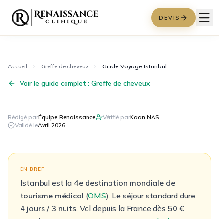
DEVIS
Accueil
Greffe de cheveux
Guide Voyage Istanbul
Voir le guide complet :
Greffe de cheveux
Rédigé par
Équipe Renaissance
Vérifié par
Kaan NAS
Validé le
Avril 2026
EN BREF
Istanbul est la
4e destination mondiale de
tourisme médical
(
OMS
). Le séjour standard dure
4 jours / 3 nuits
. Vol depuis la France dès
50 €