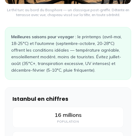
Le thé turc au bord du Bosphore — un classique post-greffe. Détente en
terrasse avec vue, chapeau vissé sur la tête, en toute sérénité.
Meilleures saisons pour voyager :
le printemps (avril-mai,
18-25°C) et l'automne (septembre-octobre, 20-28°C)
offrent les conditions idéales — température agréable,
ensoleillement modéré, moins de touristes. Évitez juillet-
août (35°C+, transpiration excessive, UV intenses) et
décembre-février (5-10°C, pluie fréquente).
Istanbul en chiffres
16 millions
POPULATION