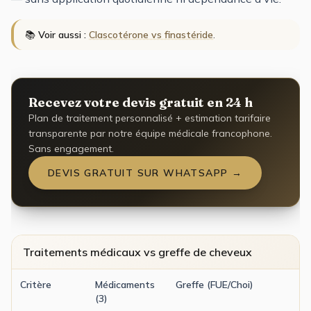
📚
Voir aussi :
Clascotérone vs finastéride
.
Recevez votre devis gratuit en 24 h
Plan de traitement personnalisé + estimation tarifaire
transparente par notre équipe médicale francophone.
Sans engagement.
DEVIS GRATUIT SUR WHATSAPP →
Traitements médicaux vs greffe de cheveux
Critère
Médicaments
Greffe (FUE/Choi)
(3)