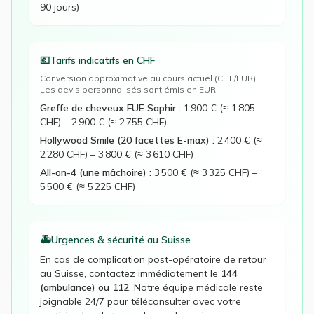
90 jours)
💶
Tarifs indicatifs en
CHF
Conversion approximative au cours actuel (
CHF
/EUR).
Les devis personnalisés sont émis en EUR.
Greffe de cheveux FUE Saphir
:
1 900 € (≈ 1 805
CHF)
–
2 900 € (≈ 2 755 CHF)
Hollywood Smile (20 facettes E-max)
:
2 400 € (≈
2 280 CHF)
–
3 800 € (≈ 3 610 CHF)
All-on-4 (une mâchoire)
:
3 500 € (≈ 3 325 CHF)
–
5 500 € (≈ 5 225 CHF)
🚑
Urgences & sécurité au
Suisse
En cas de complication post-opératoire de retour
au
Suisse
, contactez immédiatement le
144
(ambulance) ou 112
. Notre équipe médicale reste
joignable 24/7 pour téléconsulter avec votre