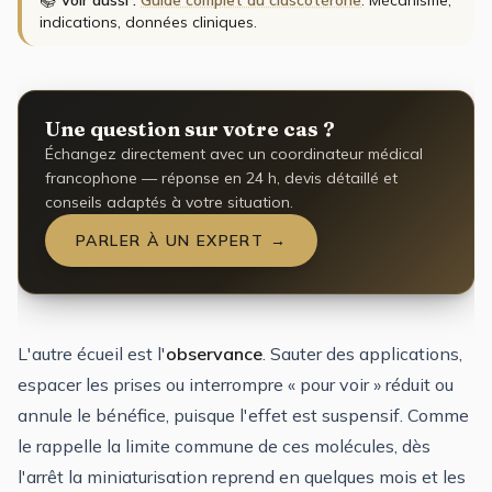
📚
Voir aussi :
Guide complet du clascotérone
. Mécanisme,
indications, données cliniques.
Une question sur votre cas ?
Échangez directement avec un coordinateur médical
francophone — réponse en 24 h, devis détaillé et
conseils adaptés à votre situation.
PARLER À UN EXPERT →
L'autre écueil est l'
observance
. Sauter des applications,
espacer les prises ou interrompre « pour voir » réduit ou
annule le bénéfice, puisque l'effet est suspensif. Comme
le rappelle la limite commune de ces molécules, dès
l'arrêt la miniaturisation reprend en quelques mois et les