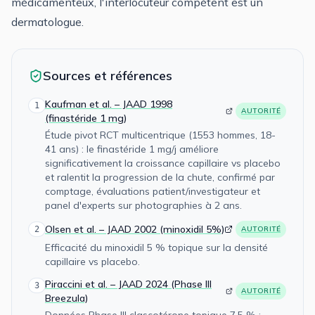
médicamenteux, l'interlocuteur compétent est un
dermatologue.
Sources et références
Kaufman et al. – JAAD 1998
1
AUTORITÉ
(finastéride 1 mg)
Étude pivot RCT multicentrique (1553 hommes, 18-
41 ans) : le finastéride 1 mg/j améliore
significativement la croissance capillaire vs placebo
et ralentit la progression de la chute, confirmé par
comptage, évaluations patient/investigateur et
panel d'experts sur photographies à 2 ans.
Olsen et al. – JAAD 2002 (minoxidil 5%)
2
AUTORITÉ
Efficacité du minoxidil 5 % topique sur la densité
capillaire vs placebo.
Piraccini et al. – JAAD 2024 (Phase III
3
AUTORITÉ
Breezula)
Données Phase III clascotérone topique 7,5 % :