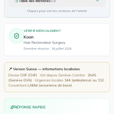
Table des Matières
(
12
)
Cliquez pour voir les sections de l'article
VÉRIFIÉ MÉDICALEMENT
Kaan
Hair Restoration Surgery
Dernière révision :
16 juillet 2026
📍 Version
Suisse
— informations localisées
Devise
CHF
(
CHF
)
· Vol depuis
Genève-Cointrin
:
2h45
(Genève GVA)
· Urgences locales
144 (ambulance) ou 112
·
Couverture
LAMal (assurance de base)
RÉPONSE RAPIDE