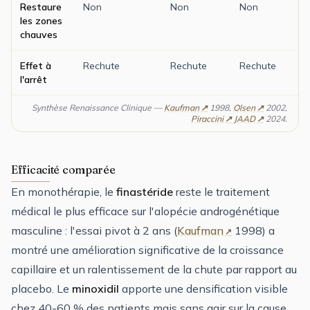
Restaure
Non
Non
Non
les zones
chauves
Effet à
Rechute
Rechute
Rechute
l'arrêt
Synthèse Renaissance Clinique —
Kaufman
1998,
Olsen
2002,
Piraccini
JAAD
2024.
Efficacité comparée
En monothérapie, le
finastéride
reste le traitement
médical le plus efficace sur l'alopécie androgénétique
masculine : l'essai pivot à 2 ans (
Kaufman
1998) a
montré une amélioration significative de la croissance
capillaire et un ralentissement de la chute par rapport au
placebo. Le
minoxidil
apporte une densification visible
chez 40-60 % des patients mais sans agir sur la cause.