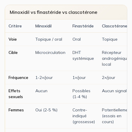
Minoxidil vs finastéride vs clascotérone
Critère
Minoxidil
Finastéride
Clascotérone
Voie
Topique / oral
Oral
Topique
Cible
Microcirculation
DHT
Récepteur
systémique
androgénique
local
Fréquence
1-2×/jour
1×/jour
2×/jour
Effets
Aucun
Possibles
Aucun signalé
sexuels
(1-4 %)
Femmes
Oui (2-5 %)
Contre-
Potentiellement
indiqué
(essais en
(grossesse)
cours)