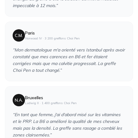
impeccable à 12 mois.
”
Paris
C.M.
Norwood IV
·
3 200 greffons Choi Pen
“
Mon dermatologue m'a orienté vers Istanbul après avoir
constaté que mes carences en B6 et fer étaient
corrigées mais que ma calvitie progressait. La greffe
Choi Pen a tout changé.
”
Bruxelles
N.A.
Ludwig II
·
1 400 greffons Choi Pen
“
En tant que femme, j'ai d'abord misé sur les vitamines
et le PRP. La B6 a amélioré la qualité de mes cheveux
mais pas la densité. La greffe sans rasage a comblé les
zones clairsemées.
”