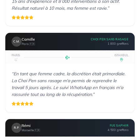
15 ans d'expérience et 8 000 interventions à son actif.
Résultat naturel à 10 mois, ma femme est ravie.
”
Camille
CHOI PEN SANS RASAGE
C.M.
1 800 greffons
Paris
🇫🇷
PARIS
ISTANBUL
“
En tant que femme cadre, la discrétion était primordiale.
La Choi Pen sans rasage m'a permis de reprendre le
travail 5 jours après. Le suivi WhatsApp en français m'a
rassurée tout au long de la récupération.
”
Rémi
FUE SAPHIR
R.P.
4 500 greffons
Marseille
🇫🇷