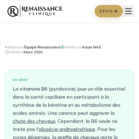
DEVIS
Rédigé par
Équipe Renaissance
Vérifié par
Kaan NAS
Validé le
Mars 2026
EN BREF
La
vitamine B6
(pyridoxine) joue un rôle essentiel
dans la santé capillaire en participant à la
synthèse de la kératine et au métabolisme des
acides aminés. Une carence peut aggraver la
chute des cheveux
. Cependant, la B6 seule ne
traite pas l'
alopécie androgénétique
. Pour les
zones dégarnies, la
greffe de cheveux
reste la