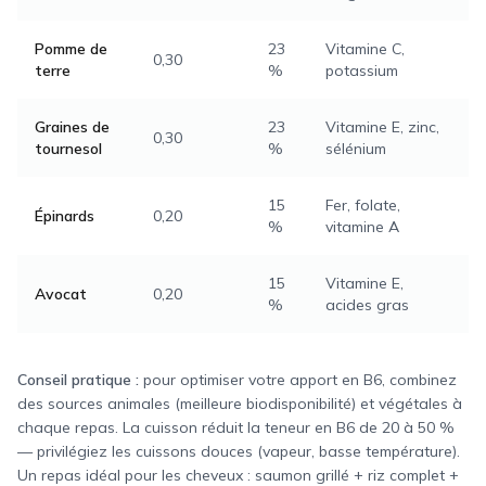
Pomme de
23
Vitamine C,
0,30
terre
%
potassium
Graines de
23
Vitamine E, zinc,
0,30
tournesol
%
sélénium
15
Fer, folate,
Épinards
0,20
%
vitamine A
15
Vitamine E,
Avocat
0,20
%
acides gras
Conseil pratique :
pour optimiser votre apport en B6, combinez
des sources animales (meilleure biodisponibilité) et végétales à
chaque repas. La cuisson réduit la teneur en B6 de 20 à 50 %
— privilégiez les cuissons douces (vapeur, basse température).
Un repas idéal pour les cheveux : saumon grillé + riz complet +