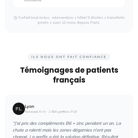
Forfait tout inclus : intervention + hôtel 5 étoiles + transferts
privés + suivi 12 mois depuis
Paris
.
ILS NOUS ONT FAIT CONFIANCE
Témoignages de patients
français
Lyon
P.L.
Norwood III-IV
·
2 500 greffons FUE
“
J'ai pris des compléments B6 + zinc pendant un an. La
chute a ralenti mais les zones dégarnies n'ont pas
changé. La greffe a été la solution définitive. Résultat