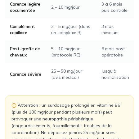
Carence légère
3 à 6 mois
2 – 10 mg/jour
documentée
puis contrôle
Complément
2 – 5 mg/jour (dans
3 mois
capillaire
un complexe B)
minimum
Post-greffe de
5 – 10 mg/jour
6 mois post-
cheveux
(protocole RC)
opératoire
25 – 50 mg/jour
Jusqu'à
Carence sévère
(avis médical)
normalisation
Attention :
un surdosage prolongé en vitamine B6
(plus de 100 mg/jour pendant plusieurs mois) peut
provoquer une
neuropathie périphérique
(engourdissements, fourmillements, troubles de la
coordination). Ne dépassez jamais 25 mg/jour sans