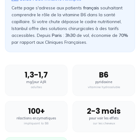
Cette page s'adresse aux patients
français
souhaitant
comprendre le rôle de la vitamine B6 dans la santé
capillaire. Si votre chute dépasse le cadre nutritionnel,
Istanbul offre des solutions chirurgicales à des tarifs
accessibles. Depuis
Paris
:
3h30
de vol, économie de
70%
par rapport aux
Cliniques Françaises
.
1,3-1,7
B6
mg/jour AJR
pyridoxine
adultes
vitamine hydrosoluble
100+
2-3 mois
réactions enzymatiques
pour voir les effets
impliquant la B6
sur les cheveux