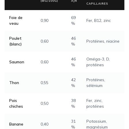
(MG/100G)
AJR
CAPILLAIRES
Foie de
69
0,90
Fer, B12, zinc
veau
%
Poulet
46
0,60
Protéines, niacine
(blanc)
%
46
Oméga-3, D,
Saumon
0,60
%
protéines
42
Protéines,
Thon
0,55
%
sélénium
Pois
38
Fer, zinc,
0,50
chiches
%
protéines
31
Potassium,
Banane
0,40
%
magnésium