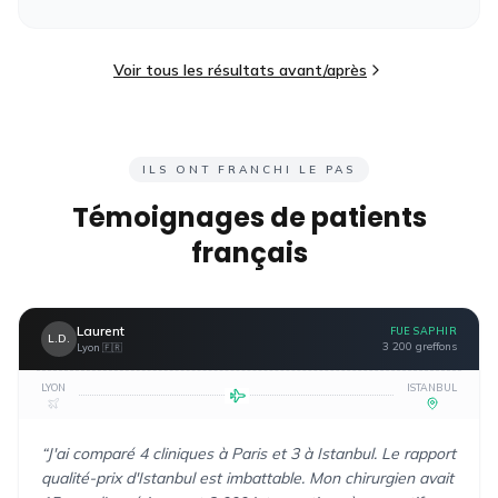
Voir tous les résultats avant/après
ILS ONT FRANCHI LE PAS
Témoignages de patients
français
Laurent
FUE SAPHIR
L.D.
3 200 greffons
Lyon
🇫🇷
LYON
ISTANBUL
“
J'ai comparé 4 cliniques à Paris et 3 à Istanbul. Le rapport
qualité-prix d'Istanbul est imbattable. Mon chirurgien avait