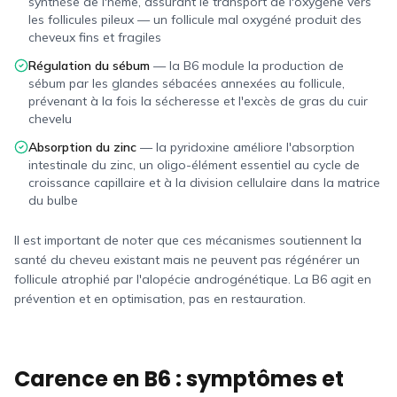
synthèse de l'hème, assurant le transport de l'oxygène vers
les follicules pileux — un follicule mal oxygéné produit des
cheveux fins et fragiles
Régulation du sébum
—
la B6 module la production de
sébum par les glandes sébacées annexées au follicule,
prévenant à la fois la sécheresse et l'excès de gras du cuir
chevelu
Absorption du zinc
—
la pyridoxine améliore l'absorption
intestinale du zinc, un oligo-élément essentiel au cycle de
croissance capillaire et à la division cellulaire dans la matrice
du bulbe
Il est important de noter que ces mécanismes soutiennent la
santé du cheveu existant mais ne peuvent pas régénérer un
follicule atrophié par l'alopécie androgénétique. La B6 agit en
prévention et en optimisation, pas en restauration.
Carence en B6 : symptômes et