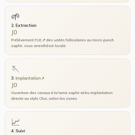
🌱
2. Extraction
J0
Prélèvement
FUE
des unités folliculaires au micro-punch
saphir, sous anesthésie locale
🪡
3.
Implantation
J0
Ouverture des canaux à la lame saphir et/ou implantation
directe au stylo Choi, selon les zones
📈
4. Suivi