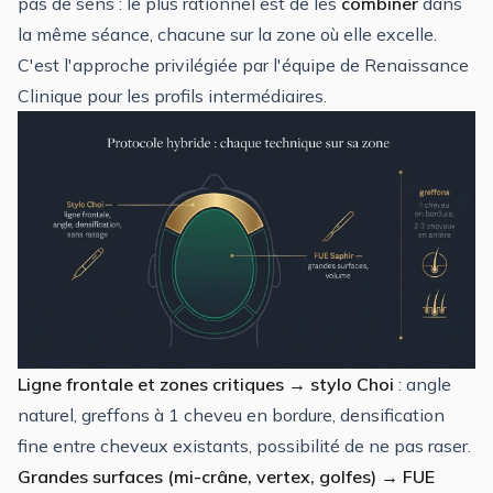
pas de sens : le plus rationnel est de les
combiner
dans
la même séance, chacune sur la zone où elle excelle.
C'est l'approche privilégiée par l'équipe de Renaissance
Clinique pour les profils intermédiaires.
Ligne frontale et zones critiques → stylo Choi
: angle
naturel, greffons à 1 cheveu en bordure, densification
fine entre cheveux existants, possibilité de ne pas raser.
Grandes surfaces (mi-crâne, vertex, golfes) → FUE