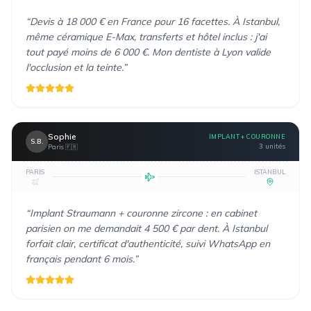
“
Devis à 18 000 € en France pour 16 facettes. À Istanbul,
même céramique E-Max, transferts et hôtel inclus : j'ai
tout payé moins de 6 000 €. Mon dentiste à Lyon valide
l'occlusion et la teinte.
”
Sophie
IMPLANT + COURONNE
S.B.
3 unités
Paris
🇫🇷
PARIS
ISTANBUL
“
Implant Straumann + couronne zircone : en cabinet
parisien on me demandait 4 500 € par dent. À Istanbul
forfait clair, certificat d'authenticité, suivi WhatsApp en
français pendant 6 mois.
”