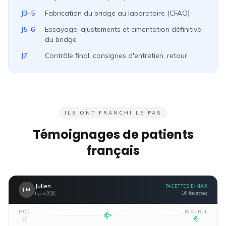
J3–5
Fabrication du bridge au laboratoire (CFAO)
J5–6
Essayage, ajustements et cimentation définitive
du bridge
J7
Contrôle final, consignes d'entretien, retour
ILS ONT FRANCHI LE PAS
Témoignages de patients
français
Julien
FACETTES E-MAX
J.M.
16 facettes
Lyon
🇫🇷
LYON
ISTANBUL