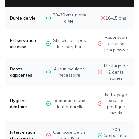
20–30 ans (voire
Durée de vie
10–15 ans
à vie)
Résorption
Préservation
Stimule l'os (pas
osseuse
osseuse
de résorption)
progressive
Meulage de
Dents
Aucun meulage
2 dents
adjacentes
nécessaire
saines
Nettoyage
Hygiène
Identique à une
sous le
dentaire
dent naturelle
pontique
requis
Non
Intervention
Oui (pose de vis
(préparation
chirurgicale
dans l'os)