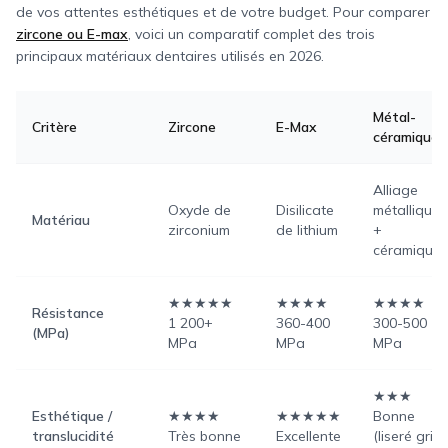
de vos attentes esthétiques et de votre budget. Pour comparer
zircone ou E-max
, voici un comparatif complet des trois
principaux matériaux dentaires utilisés en 2026.
Métal-
Critère
Zircone
E-Max
céramique
Alliage
Oxyde de
Disilicate
métallique
Matériau
zirconium
de lithium
+
céramique
★★★★★
★★★★
★★★★
Résistance
1 200+
360-400
300-500
(MPa)
MPa
MPa
MPa
★★★
Esthétique /
★★★★
★★★★★
Bonne
translucidité
Très bonne
Excellente
(liseré gris