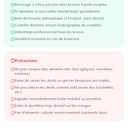
Brossage 2-3 fois par jour avec brosse à poils souples
Fil dentaire ou brossette interdentaire quotidienne
Bain de bouche antiseptique (1 fois/jour, sans alcool)
Contrôle dentaire annuel (radiographie de contrôle)
Détartrage professionnel tous les 6 mois
Gouttière nocturne en cas de bruxisme
Précautions
Ne pas croquer des aliments très durs (glaçons, noisettes
entières)
Éviter de serrer les dents ou grincer (bruxisme non traité)
Ne pas utiliser les dents comme outil (ouvrir des bouteilles,
etc.)
Signaler immédiatement toute mobilité ou inconfort
Éviter le dentifrice trop abrasif sur les marges
Pas d'aliments collants excessivement (caramels durs)