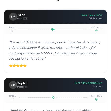
Julien
FACETTES E-MAX
J.M.
16 facettes
Lyon
🇫🇷
LYON
ISTANBUL
“
Devis à 18 000 € en France pour 16 facettes. À Istanbul,
même céramique E-Max, transferts et hôtel inclus : j'ai
tout payé moins de 6 000 €. Mon dentiste à Lyon valide
l'occlusion et la teinte.
”
Sophie
IMPLANT + COURONNE
S.B.
3 unités
Paris
🇫🇷
PARIS
ISTANBUL
“
Implant Straumann + couronne zircone : en cabinet