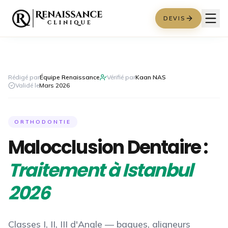
DEVIS
Rédigé par
Équipe Renaissance
Vérifié par
Kaan NAS
Validé le
Mars 2026
ORTHODONTIE
Malocclusion Dentaire :
Traitement à Istanbul
2026
Classes I, II, III d'Angle — bagues, aligneurs