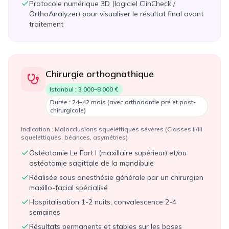
Protocole numérique 3D (logiciel ClinCheck /
OrthoAnalyzer) pour visualiser le résultat final avant
traitement
Chirurgie orthognathique
Istanbul :
3 000–8 000 €
Durée :
24–42 mois (avec orthodontie pré et post-
chirurgicale)
Indication :
Malocclusions squelettiques sévères (Classes II/III
squelettiques, béances, asymétries)
Ostéotomie Le Fort I (maxillaire supérieur) et/ou
ostéotomie sagittale de la mandibule
Réalisée sous anesthésie générale par un chirurgien
maxillo-facial spécialisé
Hospitalisation 1-2 nuits, convalescence 2-4
semaines
Résultats permanents et stables sur les bases