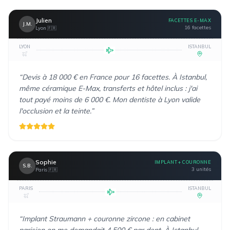
Julien
FACETTES E-MAX
J.M.
16 facettes
Lyon
🇫🇷
LYON
ISTANBUL
“
Devis à 18 000 € en France pour 16 facettes. À Istanbul,
même céramique E-Max, transferts et hôtel inclus : j'ai
tout payé moins de 6 000 €. Mon dentiste à Lyon valide
l'occlusion et la teinte.
”
Sophie
IMPLANT + COURONNE
S.B.
3 unités
Paris
🇫🇷
PARIS
ISTANBUL
“
Implant Straumann + couronne zircone : en cabinet
parisien on me demandait 4 500 € par dent. À Istanbul