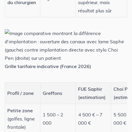
du chirurgien
supérieur, mais
résultat plus sûr
Grille tarifaire indicative (France 2026)
FUE Saphir
Choi Pe
Profil / zone
Greffons
(estimation)
(estimat
Petite zone
1 500 – 2
4 500 € – 7
5 500 € 
(golfes,
ligne
000
000 €
000 €
frontale
)