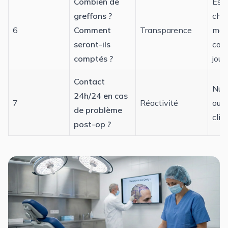
Combien de
Est
greffons ?
chif
6
Comment
Transparence
mét
seront-ils
com
comptés ?
jour 
Contact
Num
24h/24 en cas
7
Réactivité
ou h
de problème
clin
post-op ?