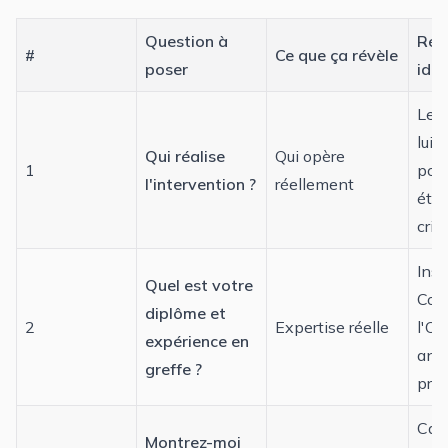
Question à
Rép
#
Ce que ça révèle
poser
idéa
Le c
lui
Qui réalise
Qui opère
1
pour
l'intervention ?
réellement
éta
crit
Insc
Quel est votre
Cons
diplôme et
2
Expertise réelle
l'Or
expérience en
ann
greffe ?
prat
Cas 
Montrez-moi