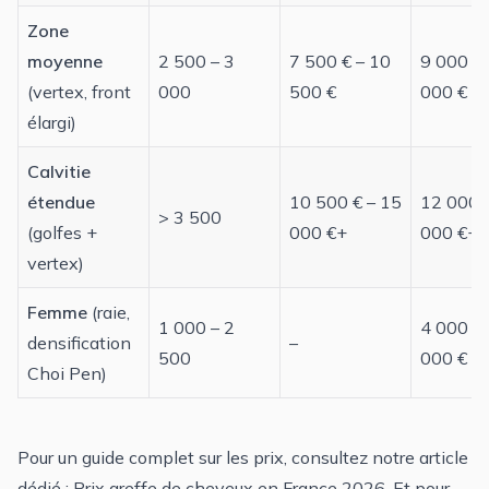
Zone
moyenne
2 500 – 3
7 500 € – 10
9 000 € 
(
vertex
, front
000
500 €
000 €
élargi)
Calvitie
étendue
10 500 € – 15
12 000 
> 3 500
(golfes +
000 €+
000 €+
vertex)
Femme
(raie,
1 000 – 2
4 000 € 
densification
–
500
000 €
Choi Pen)
Pour un guide complet sur les prix, consultez notre article
dédié :
Prix greffe de cheveux en France 2026
. Et pour