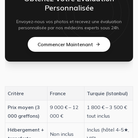
Personnalisée
Envoyez-nous vos photos et recevez une évaluation
personnalisée par nos médecins experts sous 24h.
Commencer Maintenant
Critère
France
Turquie (Istanbul)
Prix moyen (3
9 000 € – 12
1 800 € – 3 500 €
000 greffons)
000 €
tout inclus
Hébergement +
Inclus (hôtel 4-5★,
Non inclus