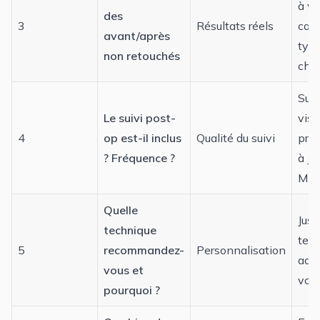
à vo
des
3
Résultats réels
calv
avant/après
typ
non retouchés
che
Suiv
Le suivi post-
visi
4
op est-il inclus
Qualité du suivi
pro
? Fréquence ?
à J+
M+6
Quelle
Just
technique
tec
5
recommandez-
Personnalisation
ada
vous et
votr
pourquoi ?