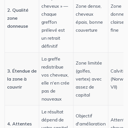
cheveux » —
Zone dense,
Zone
2. Qualité
chaque
cheveux
donneu
zone
greffon
épais, bonne
clairse
donneuse
prélevé est
couverture
fine
un retrait
définitif
La greffe
Zone limitée
redistribue
3. Étendue de
(golfes,
Calvitie
vos cheveux,
la zone à
vertex) avec
(Norwoo
elle n'en crée
couvrir
assez de
VII)
pas de
capital
nouveaux
Le résultat
Objectif
dépend de
Attente
4. Attentes
d'amélioration
votre capital
chevelu