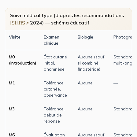
Suivi médical type (d'après les recommandations
ISHRS
2024) — schéma éducatif
Visite
Examen
Biologie
Photograph
clinique
M0
État cutané
Aucune (sauf
Standardis
(introduction)
initial,
si combiné
multi-angle
anamnèse
finastéride)
M1
Tolérance
Aucune
—
cutanée,
observance
M3
Tolérance,
Aucune
Standardis
début de
réponse
M6
Évaluation
Aucune (sauf
Standardis