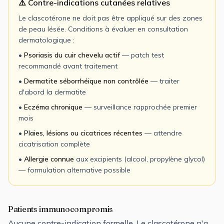
⚠️ Contre-indications cutanées relatives
Le clascotérone ne doit pas être appliqué sur des zones
de peau lésée. Conditions à évaluer en consultation
dermatologique :
•
Psoriasis du cuir chevelu actif
— patch test
recommandé avant traitement
•
Dermatite séborrhéique non contrôlée
— traiter
d'abord la dermatite
•
Eczéma chronique
— surveillance rapprochée premier
mois
•
Plaies, lésions ou cicatrices récentes
— attendre
cicatrisation complète
•
Allergie connue
aux excipients (alcool, propylène glycol)
— formulation alternative possible
Patients immunocompromis
Aucune contre-indication formelle. Le clascotérone n'a