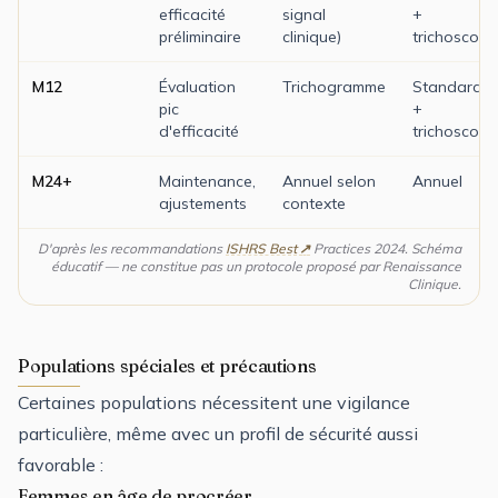
efficacité
signal
+
préliminaire
clinique)
trichoscopi
M12
Évaluation
Trichogramme
Standardis
pic
+
d'efficacité
trichoscopi
M24+
Maintenance,
Annuel selon
Annuel
ajustements
contexte
D'après les recommandations
ISHRS Best
Practices 2024. Schéma
éducatif — ne constitue pas un protocole proposé par Renaissance
Clinique.
Populations spéciales et précautions
Certaines populations nécessitent une vigilance
particulière, même avec un profil de sécurité aussi
favorable :
Femmes en âge de procréer