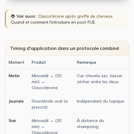
📚
Voir aussi :
Clascotérone après greffe de cheveux
.
Quand et comment l'introduire en post-FUE.
Timing d'application dans un protocole combiné
Moment
Produit
Remarque
Matin
Minoxidil → (30
Cuir chevelu sec, laisser
min) →
sécher entre les deux
Clascotérone
Journée
Finastéride oral (si
Indépendant du topique
prescrit)
Soir
Minoxidil → (30
À distance du
min) →
shampoing
Clascotérone