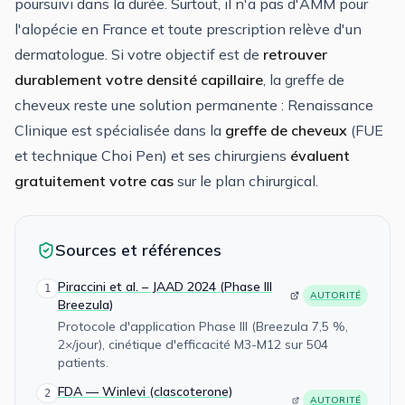
poursuivi dans la durée. Surtout, il n'a pas d'AMM pour
l'alopécie en France et toute prescription relève d'un
dermatologue. Si votre objectif est de
retrouver
durablement votre densité capillaire
, la greffe de
cheveux reste une solution permanente : Renaissance
Clinique est spécialisée dans la
greffe de cheveux
(FUE
et technique Choi Pen) et ses chirurgiens
évaluent
gratuitement votre cas
sur le plan chirurgical.
Sources et références
Piraccini et al. – JAAD 2024 (Phase III
1
AUTORITÉ
Breezula)
Protocole d'application Phase III (Breezula 7,5 %,
2×/jour), cinétique d'efficacité M3-M12 sur 504
patients.
FDA — Winlevi (clascoterone)
2
AUTORITÉ