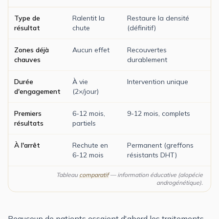
Type de
Ralentit la
Restaure la densité
résultat
chute
(définitif)
Zones déjà
Aucun effet
Recouvertes
chauves
durablement
Durée
À vie
Intervention unique
d'engagement
(2×/jour)
Premiers
6-12 mois,
9-12 mois, complets
résultats
partiels
À l'arrêt
Rechute en
Permanent (greffons
6-12 mois
résistants DHT)
Tableau
comparatif
— information éducative (alopécie
androgénétique).
Beaucoup de patients essaient d'abord les traitements