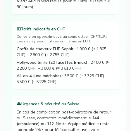
Visa :
Aucun visa requis pour la Turquie (séjour ≤
90 jours)
💶
Tarifs indicatifs en
CHF
Conversion approximative au cours actuel (
CHF
/EUR).
Les devis personnalisés sont émis en EUR.
Greffe de cheveux FUE Saphir
:
1 900 € (≈ 1 805
CHF)
–
2 900 € (≈ 2 755 CHF)
Hollywood Smile (20 facettes E-max)
:
2 400 € (≈
2 280 CHF)
–
3 800 € (≈ 3 610 CHF)
All-on-4 (une mâchoire)
:
3 500 € (≈ 3 325 CHF)
–
5 500 € (≈ 5 225 CHF)
🚑
Urgences & sécurité au
Suisse
En cas de complication post-opératoire de retour
au
Suisse
, contactez immédiatement le
144
(ambulance) ou 112
. Notre équipe médicale reste
joignable 24/7 pour téléconsulter avec votre